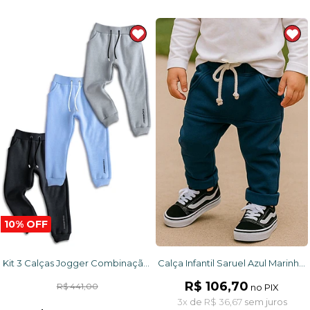
10% OFF
Kit 3 Calças Jogger Combinação Perfeita
Calça Infantil Saruel Azul Marinho com ajuste na cintura, bolso frontal em moletinho
R$ 106,70
R$ 441,00
no PIX
3x
de
R$ 36,67
sem juros