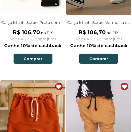
Calça Infantil Saruel Preta com ajuste na cintura, bolso frontal em moletinho
Calça Infantil Saruel Vermelha com ajuste na cintura, bolso frontal em moletinho
R$ 106,70
R$ 106,70
no PIX
no PIX
3x
de
R$ 36,67
sem juros
3x
de
R$ 36,67
sem juros
Ganhe 10% de cashback
Ganhe 10% de cashback
Comprar
Comprar