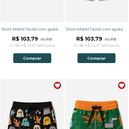
Short Infantil Tactel com ajuste na cintura UV 50+ Off White com Azul Quadriculados
Short Infantil Tactel com ajuste na cintura e proteção UV 50+ Azul Beach On
R$ 103,79
R$ 103,79
no PIX
no PIX
3x
de
R$ 35,67
sem juros
3x
de
R$ 35,67
sem juros
Comprar
Comprar