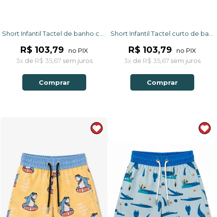
Short Infantil Tactel de banho com ajuste na cintura e proteção UV 50+ Preto Universo
Short Infantil Tactel curto de banho com ajuste na cintura e Proteção UV 50+ Rosa Tucano
R$ 103,79
R$ 103,79
no PIX
no PIX
3x
de
R$ 35,67
sem juros
3x
de
R$ 35,67
sem juros
Comprar
Comprar