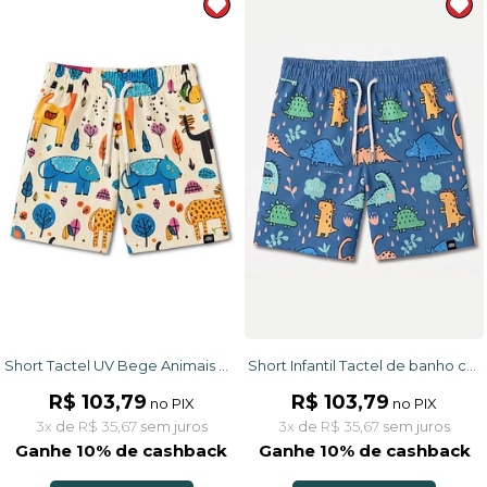
Short Tactel UV Bege Animais Abstratos
Short Infantil Tactel de banho com ajuste na cintura e proteção UV 50+ Azul Dinossauros
R$ 103,79
R$ 103,79
no PIX
no PIX
3x
de
R$ 35,67
sem juros
3x
de
R$ 35,67
sem juros
Ganhe 10% de cashback
Ganhe 10% de cashback