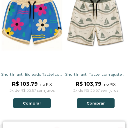
Short Infantil Boleado Tactel com ajuste na cintura UV 50+ Azul Dona Flor
Short Infantil Tactel com ajuste na cintura UV 50+ Off White Barquinhos
R$ 103,79
R$ 103,79
no PIX
no PIX
3x
de
R$ 35,67
sem juros
3x
de
R$ 35,67
sem juros
Comprar
Comprar