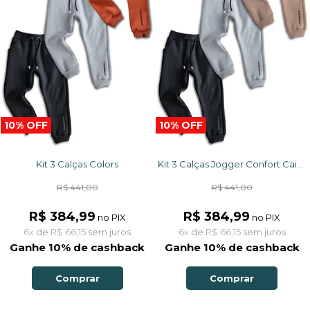
10% OFF
10% OFF
Kit 3 Calças Colors
Kit 3 Calças Jogger Confort Caiçarinhas
R$ 441,00
R$ 441,00
R$ 384,99
R$ 384,99
no PIX
no PIX
6x
de
R$ 66,15
sem juros
6x
de
R$ 66,15
sem juros
Ganhe 10% de cashback
Ganhe 10% de cashback
Comprar
Comprar