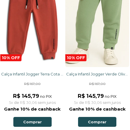
10% OFF
10% OFF
Calça Infantil Jogger Terra Cota Caiçarinhas com Ajuste na Cintura e Moletom Flanelado
Calça Infantil Jogger Verde Oliva Caiçarinhas com Ajuste na Cintura e Moletom Flanelado
R$ 167,00
R$ 167,00
R$ 145,79
R$ 145,79
no PIX
no PIX
5x
de
R$ 30,06
sem juros
5x
de
R$ 30,06
sem juros
Ganhe 10% de cashback
Ganhe 10% de cashback
Comprar
Comprar