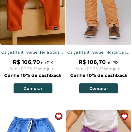
Calça Infantil Saruel Terra Stars com ajuste na cintura, bolso frontal em moletinho
Calça Infantil Saruel Mostarda com ajuste na cintura, bolso frontal em moletinho
R$ 106,70
R$ 106,70
no PIX
no PIX
3x
de
R$ 36,67
sem juros
3x
de
R$ 36,67
sem juros
Ganhe 10% de cashback
Ganhe 10% de cashback
Comprar
Comprar