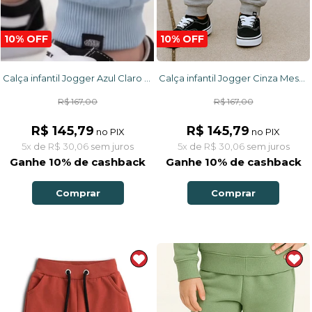
10% OFF
10% OFF
Calça infantil Jogger Cinza Mescla com punho na cintura e tornozelo em tecido Moletom Flanelado
Calça infantil Jogger Azul Claro com punho e ajuste na cintura em tecido Moletom Flanelado
R$ 167,00
R$ 167,00
R$ 145,79
R$ 145,79
no PIX
no PIX
5x
de
R$ 30,06
sem juros
5x
de
R$ 30,06
sem juros
Ganhe 10% de cashback
Ganhe 10% de cashback
Comprar
Comprar