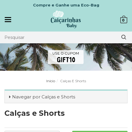
Parcele em até 6x sem juros
Mudar
0
navegação
Início
Calças E Shorts
Navegar por
Calças e Shorts
Calças e Shorts