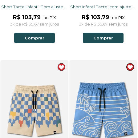
Short Tactel Infantil Com ajuste Mostarda Coqueiros
Short Infantil Tactel com ajuste na cintura UV 50+ Azul Peixinhos
R$ 103,79
R$ 103,79
no PIX
no PIX
3x
de
R$ 35,67
sem juros
3x
de
R$ 35,67
sem juros
Comprar
Comprar