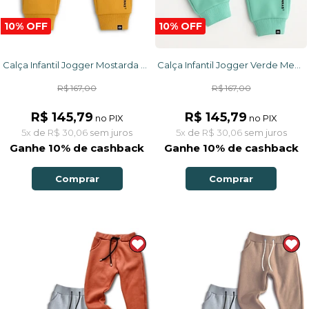
10% OFF
10% OFF
Calça Infantil Jogger Mostarda Caiçarinhas com Ajuste na Cintura e Moletom Flanelado
Calça Infantil Jogger Verde Menta Caiçarinhas com Ajuste na Cintura e Moletom Flanelado
R$ 167,00
R$ 167,00
R$ 145,79
R$ 145,79
no PIX
no PIX
5x
de
R$ 30,06
sem juros
5x
de
R$ 30,06
sem juros
Ganhe 10% de cashback
Ganhe 10% de cashback
Comprar
Comprar