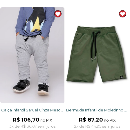
Calça Infantil Saruel Cinza Mescla com ajuste na cintura, bolso frontal em moletinho
Bermuda Infantil de Moletinho com Bolso e Ajuste na Cintura Verde
R$ 106,70
R$ 87,20
no PIX
no PIX
3x
de
R$ 36,67
sem juros
2x
de
R$ 44,95
sem juros