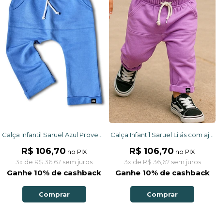
Calça Infantil Saruel Azul Provençal com ajuste na cintura, bolso frontal em moletinho
Calça Infantil Saruel Lilás com ajuste na cintura, bolso frontal em moletinho
R$ 106,70
R$ 106,70
no PIX
no PIX
3x
de
R$ 36,67
sem juros
3x
de
R$ 36,67
sem juros
Ganhe 10% de cashback
Ganhe 10% de cashback
Comprar
Comprar