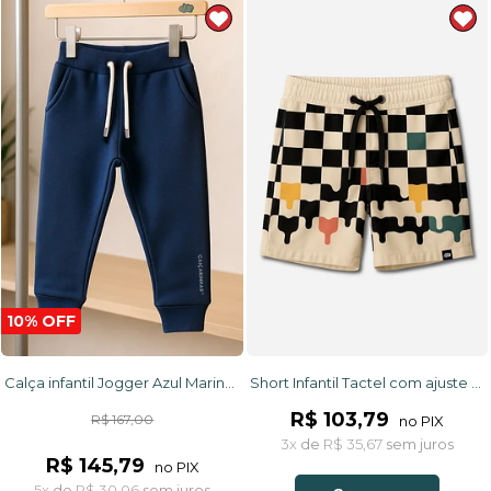
10% OFF
Calça infantil Jogger Azul Marinho com punho e ajuste na cintura em tecido Moletom Flanelado
Short Infantil Tactel com ajuste na cintura UV 50+ Off White e Preto Quadriculados
R$ 103,79
R$ 167,00
no PIX
3x
de
R$ 35,67
sem juros
R$ 145,79
no PIX
5x
de
R$ 30,06
sem juros