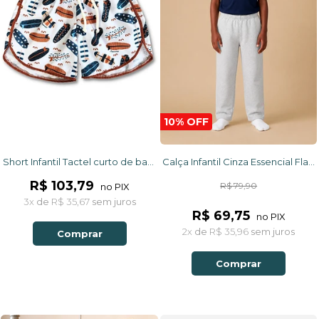
10% OFF
Short Infantil Tactel curto de banho com ajuste na cintura e Proteção UV 50+ Branco Pranchas
Calça Infantil Cinza Essencial Flanelada
R$ 103,79
R$ 79,90
no PIX
3x
de
R$ 35,67
sem juros
R$ 69,75
no PIX
2x
de
R$ 35,96
sem juros
Comprar
Comprar