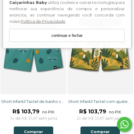
Caiçarinhas Baby
utiliza cookies e outras tecnologias para
melhorar sua experiência de compra e personalizar
anúncios, ao continuar navegando você concorda com
nossa
Política de Privacidade
.
continuar e fechar
Short Infantil Tactel de banho com ajuste na cintura e proteção UV 50+ Verde Libélulas
Short Infantil Tactel com ajuste na cintura UV 50+ Off White Selva
R$ 103,79
R$ 103,79
no PIX
no PIX
3x
de
R$ 35,67
sem juros
3x
de
R$ 35,67
sem juros
Comprar
Comprar