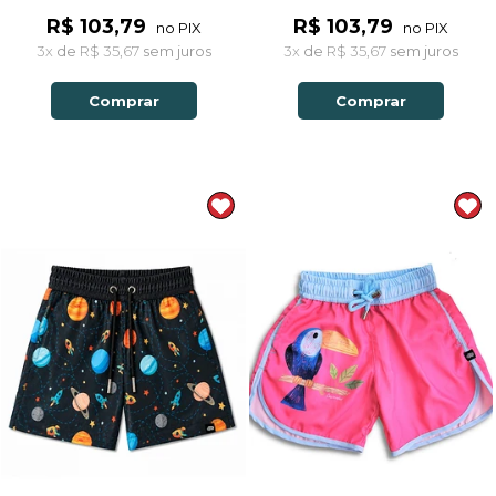
R$ 103,79
R$ 103,79
no PIX
no PIX
3x
de
R$ 35,67
sem juros
3x
de
R$ 35,67
sem juros
Comprar
Comprar