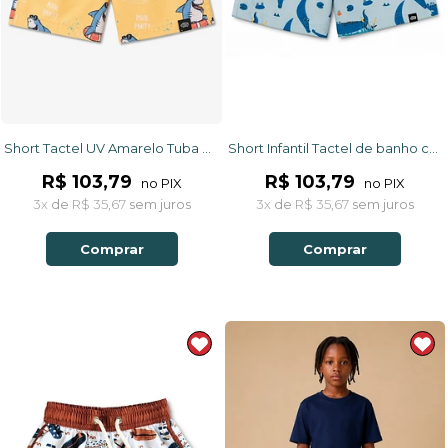
Short Tactel UV Amarelo Tuba Relax Tamanho:1 a 2 anos
Short Infantil Tactel de banho com ajuste na cintura e proteção UV 50+ Verde Jacaré
R$ 103,79
R$ 103,79
no PIX
no PIX
3x
de
R$ 35,67
sem juros
3x
de
R$ 35,67
sem juros
Comprar
Comprar