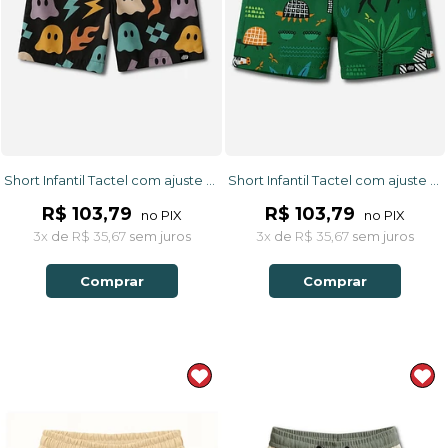
Short Infantil Tactel com ajuste na cintura UV 50+ Preto Fantasminhas
Short Infantil Tactel com ajuste na cintura UV 50+ Verde Safari
R$ 103,79
R$ 103,79
no PIX
no PIX
3x
de
R$ 35,67
sem juros
3x
de
R$ 35,67
sem juros
Comprar
Comprar