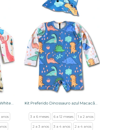
Kit Macacão Uv 50+ Animais Off White + chapéu dupla face
Kit Preferido Dinossauro azul Macacão e chapéu com proteção UV 50+
2 anos
3 a 6 meses
6 a 12 meses
1 a 2 anos
anos
2 a 3 anos
3 a 4 anos
2 a 4 anos