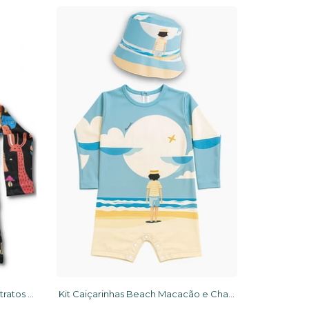
Kit Macacão Uv 50+ Animais Abstratos preto + chapéu dupla face
Kit Caiçarinhas Beach Macacão e Chapéu Proteção completa