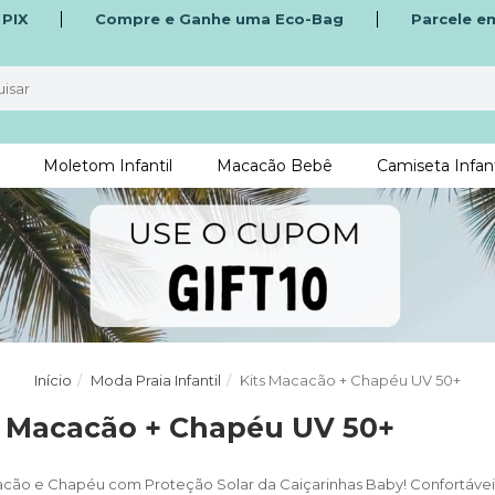
o
PIX
Compre e Ganhe uma Eco-Bag
Parcele e
Moletom Infantil
Macacão Bebê
Camiseta Infant
Início
Moda Praia Infantil
Kits Macacão + Chapéu UV 50+
s Macacão + Chapéu UV 50+
acão e Chapéu com Proteção Solar da Caiçarinhas Baby! Confortáveis 