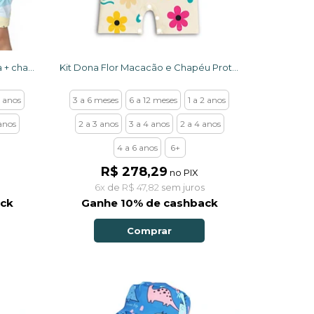
Kit Macacão Uv 50+ Vida Praiana + chapéu dupla face
Kit Dona Flor Macacão e Chapéu Proteção UV50+ Exclusivos
2 anos
3 a 6 meses
6 a 12 meses
1 a 2 anos
anos
2 a 3 anos
3 a 4 anos
2 a 4 anos
4 a 6 anos
6+
R$ 278,29
no PIX
6x
de
R$ 47,82
sem juros
ack
Ganhe 10% de cashback
Comprar