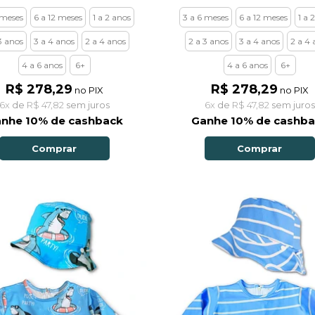
 meses
6 a 12 meses
1 a 2 anos
3 a 6 meses
6 a 12 meses
1 a 
3 anos
3 a 4 anos
2 a 4 anos
2 a 3 anos
3 a 4 anos
2 a 4 
4 a 6 anos
6+
4 a 6 anos
6+
R$ 278,29
R$ 278,29
no PIX
no PIX
6x
de
R$ 47,82
sem juros
6x
de
R$ 47,82
sem juros
nhe 10% de cashback
Ganhe 10% de cashb
Comprar
Comprar