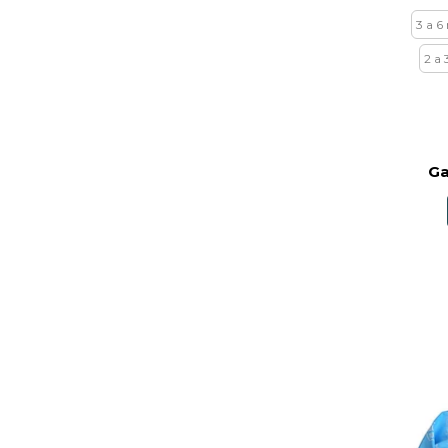
3 a 6
2 a 
Ga