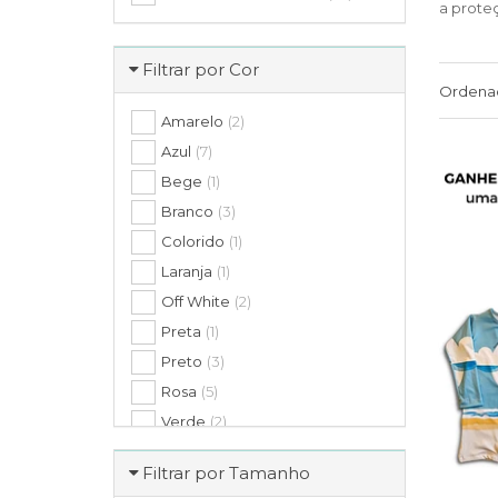
a prote
Filtrar por Cor
Ordena
Amarelo
(2)
Azul
(7)
Bege
(1)
Branco
(3)
Colorido
(1)
Laranja
(1)
Off White
(2)
Preta
(1)
Preto
(3)
Rosa
(5)
Verde
(2)
amarelo safari
(1)
Filtrar por Tamanho