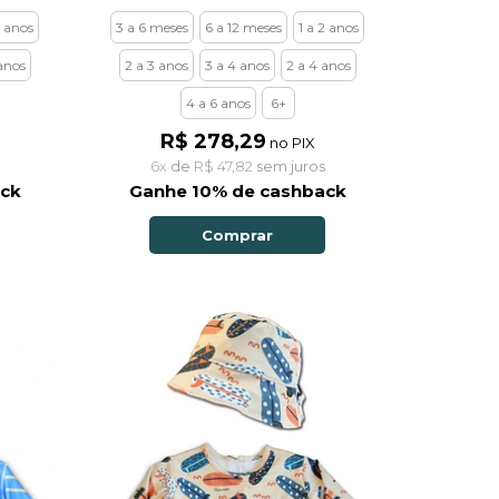
2 anos
3 a 6 meses
6 a 12 meses
1 a 2 anos
anos
2 a 3 anos
3 a 4 anos
2 a 4 anos
4 a 6 anos
6+
R$ 278,29
no PIX
6x
de
R$ 47,82
sem juros
ack
Ganhe 10% de cashback
Comprar