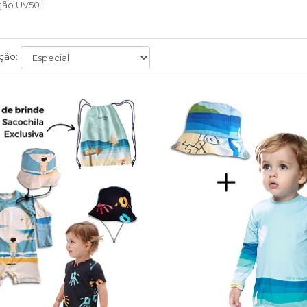
ção UV50+
ção: