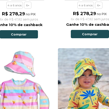
4 a 6 anos
6+
4 a 6 anos
6+
R$ 278,29
R$ 278,29
no PIX
no PIX
6x
de
R$ 47,82
sem juros
6x
de
R$ 47,82
sem juros
Ganhe 10% de cashb
nhe 10% de cashback
Comprar
Comprar