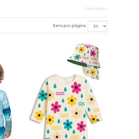
Leia mais »
Itens por página: