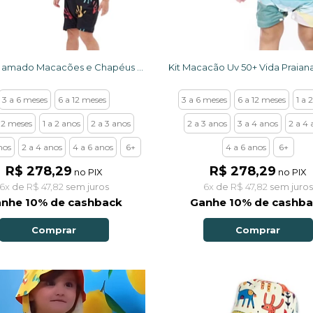
Kit mais amado Macacões e Chapéus com Proteção UV 50+ e Brinde
3 a 6 meses
6 a 12 meses
3 a 6 meses
6 a 12 meses
1 a 
12 meses
1 a 2 anos
2 a 3 anos
2 a 3 anos
3 a 4 anos
2 a 4 
nos
2 a 4 anos
4 a 6 anos
6+
4 a 6 anos
6+
R$ 278,29
R$ 278,29
no PIX
no PIX
6x
de
R$ 47,82
sem juros
6x
de
R$ 47,82
sem juros
nhe 10% de cashback
Ganhe 10% de cashb
Comprar
Comprar