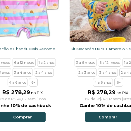
Kit Macacão e Chapéu Mais Recomendado Conchinhas
 meses
6 a 12 meses
1 a 2 anos
3 a 6 meses
6 a 12 meses
1 a 
3 anos
3 a 4 anos
2 a 4 anos
2 a 3 anos
3 a 4 anos
2 a 4 
4 a 6 anos
6+
4 a 6 anos
6+
R$ 278,29
R$ 278,29
no PIX
no PIX
6x
de
R$ 47,82
sem juros
6x
de
R$ 47,82
sem juros
nhe 10% de cashback
Ganhe 10% de cashb
Comprar
Comprar