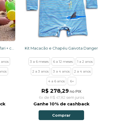
Kit Macacão Uv 50+ Amarelo Safari + chapéu dupla face
Kit Macacão e Chapéu Gaivota Danger
2 anos
3 a 6 meses
6 a 12 meses
1 a 2 anos
anos
2 a 3 anos
3 a 4 anos
2 a 4 anos
4 a 6 anos
6+
R$ 278,29
no PIX
6x
de
R$ 47,82
sem juros
ack
Ganhe 10% de cashback
Comprar