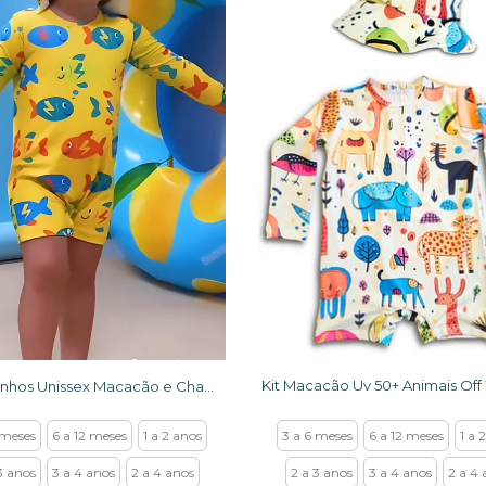
Kit Peixinhos Unissex Macacão e Chapéu com proteção solar UV50+
3 a 6 meses
6 a 12 meses
1 a 
 meses
6 a 12 meses
1 a 2 anos
2 a 3 anos
3 a 4 anos
2 a 4 
3 anos
3 a 4 anos
2 a 4 anos