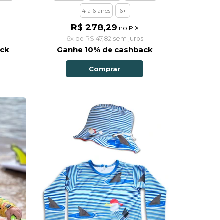
4 a 6 anos
6+
R$ 278,29
no PIX
6x
de
R$ 47,82
sem juros
ack
Ganhe 10% de cashback
Comprar