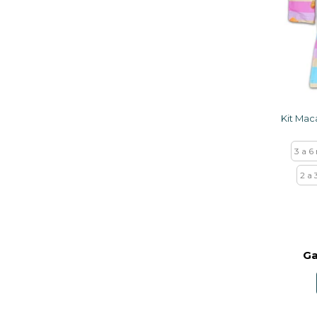
3 a 6
2 a 
Ga