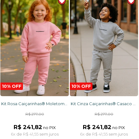
10% OFF
10% OFF
Kit Rosa Caiçarinhas® Moletom Infantil Confortável Blusão + Calça
Kit Cinza Caiçarinhas® Casaco + Calça Moletom Infantil Confortável
R$ 277,00
R$ 277,00
R$ 241,82
R$ 241,82
no PIX
no PIX
6x
de
R$ 41,55
sem juros
6x
de
R$ 41,55
sem juros