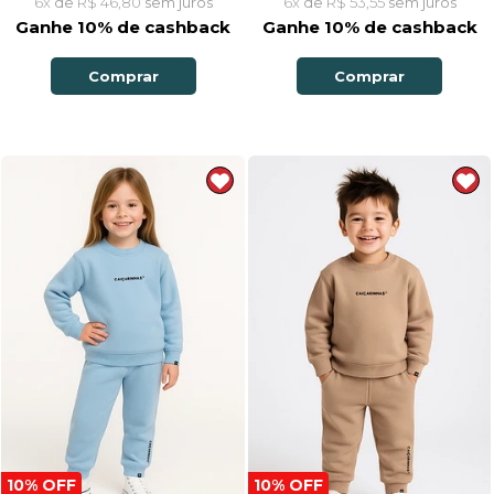
6x
de
R$ 46,80
sem juros
6x
de
R$ 53,55
sem juros
Ganhe 10% de cashback
Ganhe 10% de cashback
Comprar
Comprar
10% OFF
10% OFF