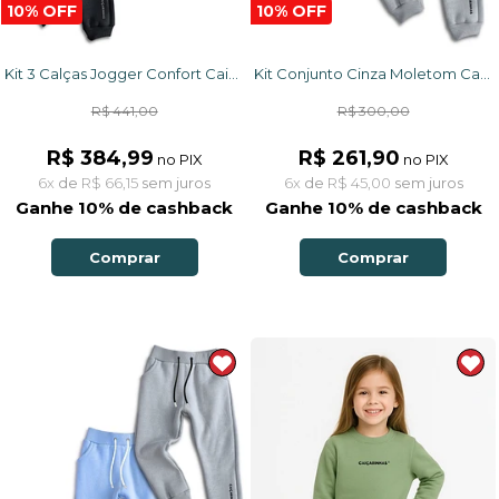
10% OFF
10% OFF
Kit 3 Calças Jogger Confort Caiçarinhas
Kit Conjunto Cinza Moletom Casaco + Calça
R$ 441,00
R$ 300,00
R$ 384,99
R$ 261,90
no PIX
no PIX
6x
de
R$ 66,15
sem juros
6x
de
R$ 45,00
sem juros
Ganhe 10% de cashback
Ganhe 10% de cashback
Comprar
Comprar