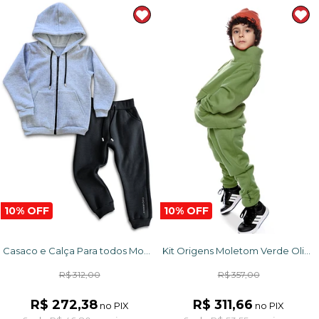
10% OFF
10% OFF
Casaco e Calça Para todos Momentos
Kit Origens Moletom Verde Oliva + Terra
R$ 312,00
R$ 357,00
R$ 272,38
R$ 311,66
no PIX
no PIX