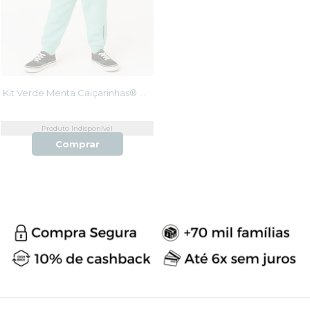
Kit Verde Menta Caiçarinhas® Moletom Quentinho Infantil Blusão + Calça
Produto Indisponível
Comprar