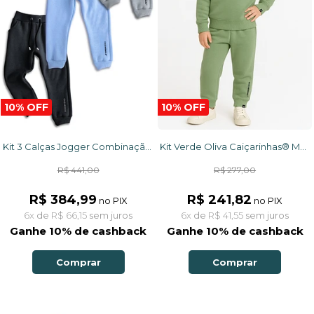
10% OFF
10% OFF
Kit 3 Calças Jogger Combinação Perfeita
Kit Verde Oliva Caiçarinhas® Moletom Quentinho Infantil Blusão + Calça
R$ 441,00
R$ 277,00
R$ 384,99
R$ 241,82
no PIX
no PIX
6x
de
R$ 66,15
sem juros
6x
de
R$ 41,55
sem juros
Ganhe 10% de cashback
Ganhe 10% de cashback
Comprar
Comprar