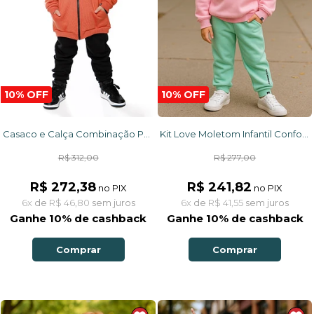
10% OFF
10% OFF
Casaco e Calça Combinação Perfeita
Kit Love Moletom Infantil Confortável Blusão + Calça
R$ 312,00
R$ 277,00
R$ 272,38
R$ 241,82
no PIX
no PIX
6x
de
R$ 46,80
sem juros
6x
de
R$ 41,55
sem juros
Ganhe 10% de cashback
Ganhe 10% de cashback
Comprar
Comprar