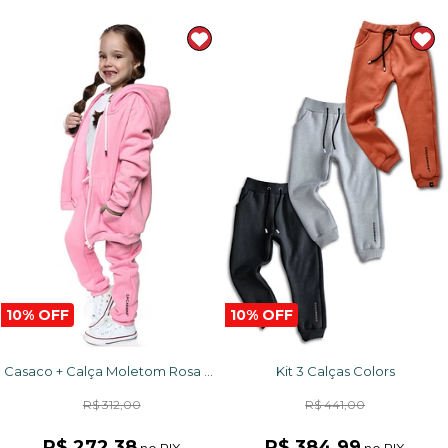
10% OFF
10% OFF
Casaco + Calça Moletom Rosa Tutti Frutti
Kit 3 Calças Colors
R$ 312,00
R$ 441,00
R$ 272,38
R$ 384,99
no PIX
no PIX