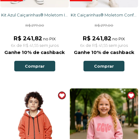
Kit Azul Caiçarinhas® Moletom Infantil Quentinho Blusão + Calça
Kit Caiçarinhas® Moletom Confortável Infantil Blusão + Calça Cor Camelo
R$ 277,00
R$ 277,00
R$ 241,82
R$ 241,82
no PIX
no PIX
6x
de
R$ 41,55
sem juros
6x
de
R$ 41,55
sem juros
Ganhe 10% de cashback
Ganhe 10% de cashback
Comprar
Comprar