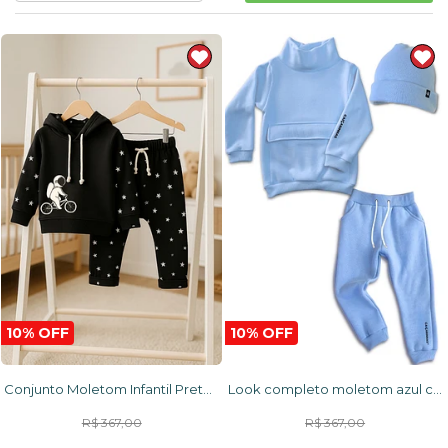
10% OFF
10% OFF
Conjunto Moletom Infantil Preto Astronauta com Capuz Quentinho Encorpado
Look completo moletom azul casaco + calça + touca
R$ 367,00
R$ 367,00