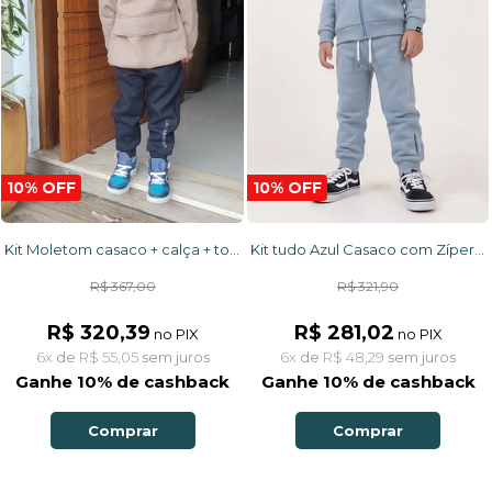
10% OFF
10% OFF
Kit Moletom casaco + calça + touca Camelo e preto
Kit tudo Azul Casaco com Zíper + Calça Jogger Extra Confortável
R$ 367,00
R$ 321,90
R$ 320,39
R$ 281,02
no PIX
no PIX
6x
de
R$ 55,05
sem juros
6x
de
R$ 48,29
sem juros
Ganhe 10% de cashback
Ganhe 10% de cashback
Comprar
Comprar