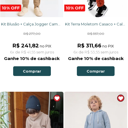
10% OFF
10% OFF
Kit Terra Moletom Casaco + Calça + Touca
Kit Blusão + Calça Jogger Camelo Surf Style Pinguim
R$ 357,00
R$ 277,00
R$ 311,66
R$ 241,82
no PIX
no PIX
6x
de
R$ 53,55
sem juros
6x
de
R$ 41,55
sem juros
Ganhe 10% de cashback
Ganhe 10% de cashback
Comprar
Comprar