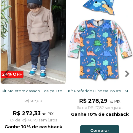
24% OFF
Kit Moletom casaco + calça + touca Camelo e preto
Kit Preferido Dinossauro azul Macacão e chapéu com proteção UV 50+
R$ 278,29
R$ 367,00
no PIX
6x
de
R$ 47,82
sem juros
R$ 272,33
no PIX
Ganhe 10% de cashback
6x
de
R$ 46,79
sem juros
Ganhe 10% de cashback
Comprar