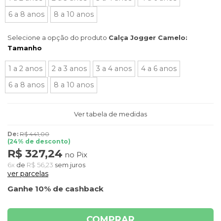
6 a 8 anos
8 a 10 anos
Selecione a opção do produto
Calça Jogger Camelo:
Tamanho
1 a 2 anos
2 a 3 anos
3 a 4 anos
4 a 6 anos
6 a 8 anos
8 a 10 anos
Ver tabela de medidas
De:
R$ 441,00
(
24
% de desconto)
R$ 327,24
no Pix
6x
de
R$ 56,23
sem juros
ver parcelas
Ganhe 10% de cashback
COMPRAR