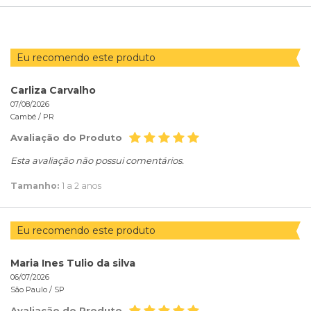
POR
Eu recomendo este produto
Carliza Carvalho
07/08/2026
Cambé /
PR
Avaliação do Produto
Esta avaliação não possui comentários.
Tamanho:
1 a 2 anos
Eu recomendo este produto
Maria Ines Tulio da silva
06/07/2026
São Paulo /
SP
Avaliação do Produto