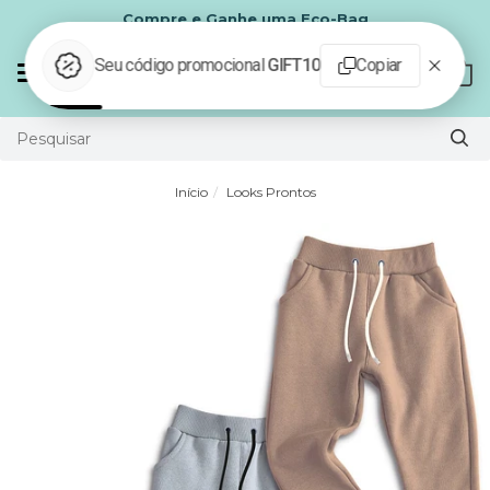
Compre e Ganhe uma Eco-Bag
Mudar
0
navegação
Início
Looks Prontos