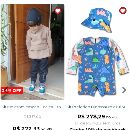
24% OFF
Kit Moletom casaco + calça + touca Camelo e preto
Kit Preferido Dinossauro azul Macacão e chapéu com proteção UV 50+
R$ 278,29
R$ 367,00
no PIX
6x
de
R$ 47,82
sem juros
R$ 272,33
no PIX
Ganhe 10% de cashback