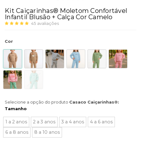
Kit Caiçarinhas® Moletom Confortável
Infantil Blusão + Calça Cor Camelo
45
avaliações
Cor
Selecione a opção do produto
Casaco Caiçarinhas®:
Tamanho
1 a 2 anos
2 a 3 anos
3 a 4 anos
4 a 6 anos
6 a 8 anos
8 a 10 anos