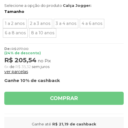
Selecione a opção do produto
Calça Jogger:
Tamanho
1 a 2 anos
2 a 3 anos
3 a 4 anos
4 a 6 anos
6 a 8 anos
8 a 10 anos
De:
R$ 277,00
(
24
% de desconto)
R$ 205,54
no Pix
6x
de
R$ 35,32
sem juros
ver parcelas
Ganhe 10% de cashback
COMPRAR
Ganhe até
R$ 21,19
de cashback