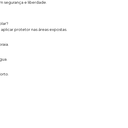
om segurança e liberdade.
olar?
plicar protetor nas áreas expostas.
raia.
gua.
orto.