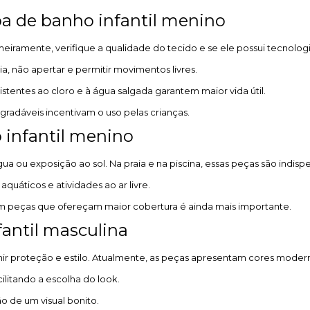
a de banho infantil menino
imeiramente, verifique a qualidade do tecido e se ele possui tecnolog
a, não apertar e permitir movimentos livres.
stentes ao cloro e à água salgada garantem maior vida útil.
gradáveis incentivam o uso pelas crianças.
 infantil menino
 ou exposição ao sol. Na praia e na piscina, essas peças são indispe
quáticos e atividades ao ar livre.
om peças que ofereçam maior cobertura é ainda mais importante.
antil masculina
unir proteção e estilo. Atualmente, as peças apresentam cores moder
ilitando a escolha do look.
ão de um visual bonito.