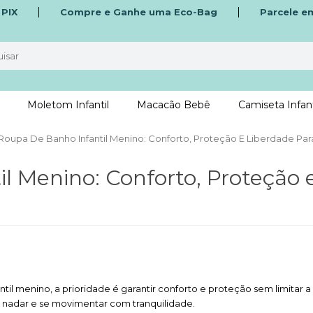
o
PIX
Compre e Ganhe uma Eco-Bag
Parcele e
Moletom Infantil
Macacão Bebê
Camiseta Infant
Roupa De Banho Infantil Menino: Conforto, Proteção E Liberdade Par
l Menino: Conforto, Proteção 
menino, a prioridade é garantir conforto e proteção sem limitar a li
, nadar e se movimentar com tranquilidade.