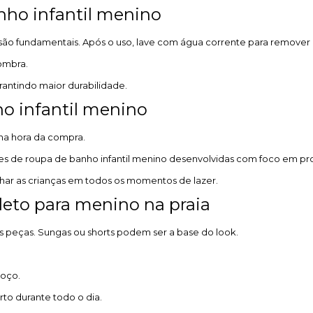
nho infantil menino
são fundamentais. Após o uso, lave com água corrente para remover r
sombra.
antindo maior durabilidade.
o infantil menino
 na hora da compra.
s de roupa de banho infantil menino desenvolvidas com foco em prot
har as crianças em todos os momentos de lazer.
to para menino na praia
tes peças. Sungas ou shorts podem ser a base do look.
coço.
to durante todo o dia.