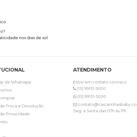
ico.
no?
aticidade nos dias de sol.
TUCIONAL
ATENDIMENTO
ip de Whatsapp
Entre em contato conosco
(13) 99131-5000
Somos
(13) 99131-5000
omprar
contato@caicarinhasbaby.co
a de Troca e Devolução
Seg. a Sexta das 07h às 17h
 de Privacidade
nto