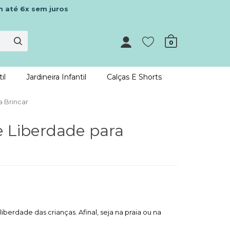
m até 6x sem juros
0
il
Jardineira Infantil
Calças E Shorts
a Brincar
e Liberdade para
berdade das crianças. Afinal, seja na praia ou na