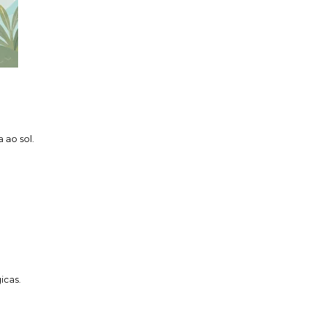
 ao sol.
icas.