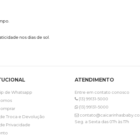
empo.
aticidade nos dias de sol.
TUCIONAL
ATENDIMENTO
ip de Whatsapp
Entre em contato conosco
(13) 99131-5000
Somos
(13) 99131-5000
omprar
contato@caicarinhasbaby.co
a de Troca e Devolução
Seg. a Sexta das 07h às 17h
 de Privacidade
nto