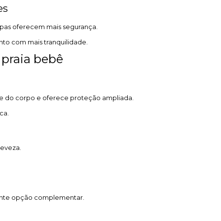
es
roupas oferecem mais segurança.
to com mais tranquilidade.
 praia bebê
e do corpo e oferece proteção ampliada.
ca.
leveza.
lente opção complementar.