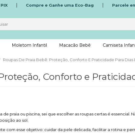
o
PIX
Compre e Ganhe uma Eco-Bag
Parcele e
Moletom Infantil
Macacão Bebê
Camiseta Infant
Roupas De Praia Bebê: Proteção, Conforto E Praticidade Para Dias
roteção, Conforto e Praticida
praia ou piscina, sei que escolher as roupas certas é essencial. Nã
posição ao sol.
e com esse objetivo: cuidar da pele delicada, facilitar a rotina e