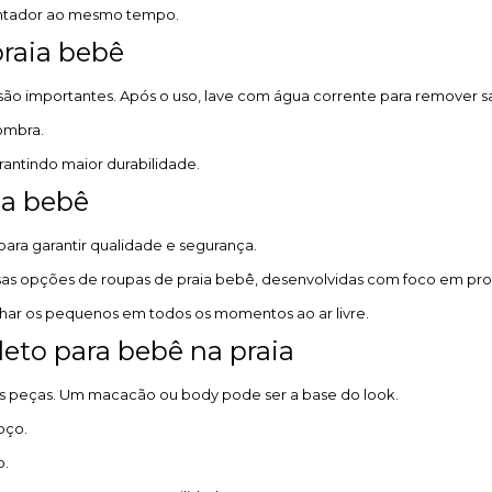
ncantador ao mesmo tempo.
raia bebê
são importantes. Após o uso, lave com água corrente para remover sal
sombra.
antindo maior durabilidade.
ia bebê
para garantir qualidade e segurança.
sas opções de roupas de praia bebê, desenvolvidas com foco em prot
har os pequenos em todos os momentos ao ar livre.
to para bebê na praia
ntes peças. Um macacão ou body pode ser a base do look.
oço.
o.