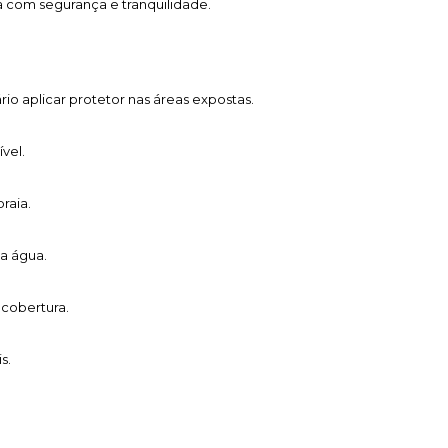
a com segurança e tranquilidade.
o aplicar protetor nas áreas expostas.
vel.
raia.
a água.
cobertura.
s.