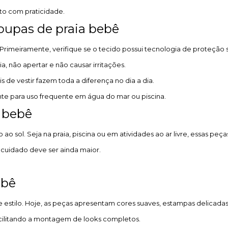
o com praticidade.
oupas de praia bebê
Primeiramente, verifique se o tecido possui tecnologia de proteção s
, não apertar e não causar irritações.
s de vestir fazem toda a diferença no dia a dia.
nte para uso frequente em água do mar ou piscina.
 bebê
ol. Seja na praia, piscina ou em atividades ao ar livre, essas peças
o cuidado deve ser ainda maior.
ebê
e estilo. Hoje, as peças apresentam cores suaves, estampas delica
acilitando a montagem de looks completos.