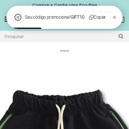
Compre e Ganhe uma Eco-Bag
Mudar
0
navegação
Início