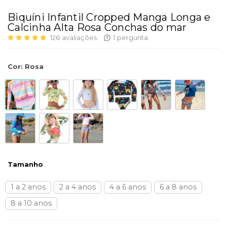
Biquíni Infantil Cropped Manga Longa e
Calcinha Alta Rosa Conchas do mar
126
avaliações
1
pergunta
Cor
:
Rosa
Tamanho
1 a 2 anos
2 a 4 anos
4 a 6 anos
6 a 8 anos
8 a 10 anos