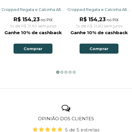
Cropped Regata e Calcinha Alta Proteção UV50+ Verde Libélulas
Cropped Regata e Calcinha Alta Proteção UV50+ Preto Libélulas
R$ 154,23
R$ 154,23
no PIX
no PIX
5x
de
R$ 31,80
sem juros
5x
de
R$ 31,80
sem juros
Ganhe 10% de cashback
Ganhe 10% de cashback
Comprar
Comprar
OPINIÃO DOS CLIENTES
5 de 5 estrelas