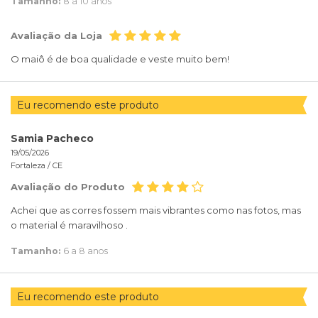
Tamanho:
8 a 10 anos
Avaliação da Loja
O maiô é de boa qualidade e veste muito bem!
Eu recomendo este produto
Samia Pacheco
19/05/2026
Fortaleza /
CE
Avaliação do Produto
Achei que as corres fossem mais vibrantes como nas fotos, mas
o material é maravilhoso .
Tamanho:
6 a 8 anos
Eu recomendo este produto