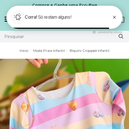
o-Bag
Parcele em até 6x sem juro
Mudar
0
navegação
Início
Moda Praia Infantil
Biquini Cropped Infantil