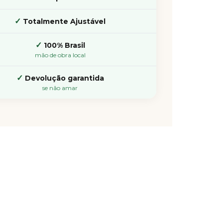
✓
Totalmente Ajustável
✓
100% Brasil
mão de obra local
✓
Devolução garantida
se não amar