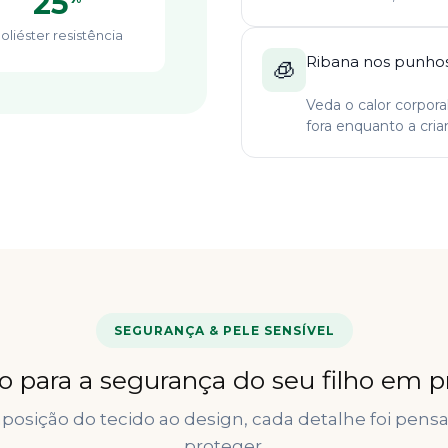
25
oliéster resistência
Ribana nos punhos
🧊
Veda o calor corpor
fora enquanto a cria
SEGURANÇA & PELE SENSÍVEL
 para a segurança do seu filho em p
osição do tecido ao design, cada detalhe foi pens
proteger.