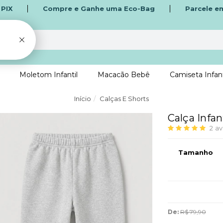
o
PIX
Compre e Ganhe uma Eco-Bag
Parcele e
Moletom Infantil
Macacão Bebê
Camiseta Infant
Início
Calças E Shorts
Calça Infan
2
av
Tamanho
De:
R$ 79,90