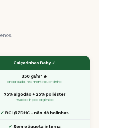
enos.
Caiçarinhas Baby ✓
350 gr/m² 🔥
encorpado, realmente quentinho
75% algodão + 25% poliéster
macio e hipoalergênico
✓
BCI ØZDHC - não dá bolinhas
✓
Sem etiqueta interna