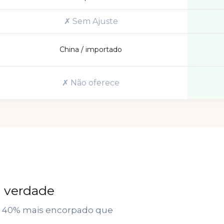
✗ Sem Ajuste
China / importado
✗ Não oferece
de verdade
de 40% mais encorpado que