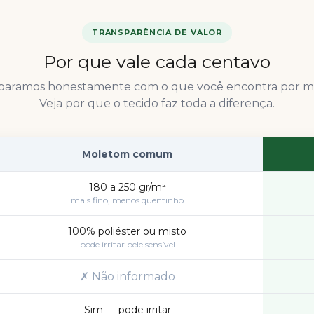
TRANSPARÊNCIA DE VALOR
Por que vale cada centavo
aramos honestamente com o que você encontra por m
Veja por que o tecido faz toda a diferença.
Moletom comum
180 a 250 gr/m²
mais fino, menos quentinho
100% poliéster ou misto
pode irritar pele sensível
✗ Não informado
Sim — pode irritar