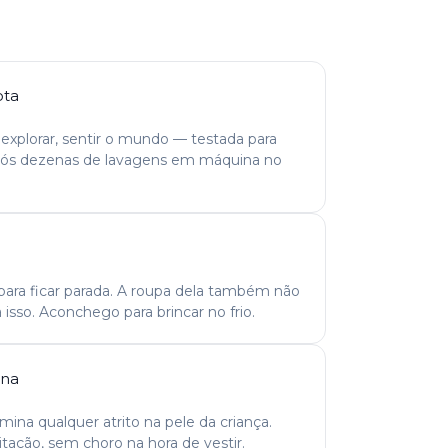
ota
r, explorar, sentir o mundo — testada para
após dezenas de lavagens em máquina no
para ficar parada. A roupa dela também não
a isso. Aconchego para brincar no frio.
rna
ina qualquer atrito na pele da criança.
itação, sem choro na hora de vestir.