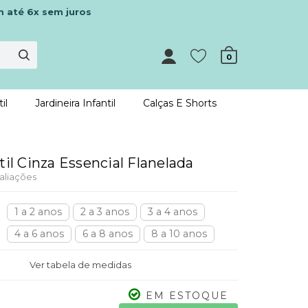
m até 6x sem juros
0
il
Jardineira Infantil
Calças E Shorts
til Cinza Essencial Flanelada
aliações
1 a 2 anos
2 a 3 anos
3 a 4 anos
4 a 6 anos
6 a 8 anos
8 a 10 anos
Ver tabela de medidas
EM ESTOQUE