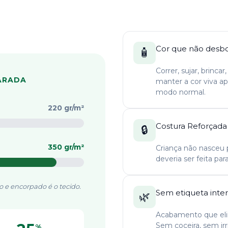
Cor que não desb
🧴
Correr, sujar, brinca
ARADA
manter a cor viva 
modo normal.
220 gr/m²
Costura Reforçada
🔒
350 gr/m²
Criança não nasceu 
deveria ser feita par
 e encorpado é o tecido.
Sem etiqueta inte
🌿
Acabamento que elim
Sem coceira, sem irr
%