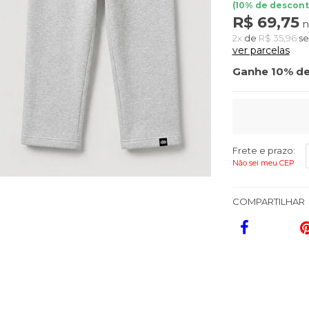
(
10
% de descont
R$ 69,75
n
2x
de
R$ 35,96
se
ver parcelas
Ganhe 10% de
Frete e prazo:
Não sei meu CEP
COMPARTILHAR