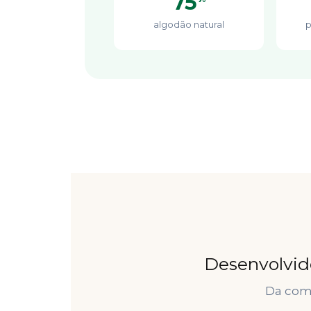
75
algodão natural
p
Desenvolvido
Da comp