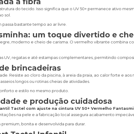
da à fibra
 estrutura do tecido. Isso significa que o UV 50+ permanece ativo me
o sol.
passa bastante tempo ao ar livre.
minha: um toque divertido e che
alegre, moderno e cheio de carisma. O vermelho vibrante combina co
sas UV, regatas e até estampas complementares, permitindo composiç
 de brincadeiras
ade. Resiste ao cloro da piscina, à areia da praia, ao calor forte e a
asseios longos ou rotinas cheias de atividades.
onforto e estilo no mesmo produto.
idade e produção cuidadosa
fantil Tactel com ajuste na cintura UV 50+ Vermelho Fantasm
 irritações na pele e a fabricação local assegura acabamento impecáve
 premium, bonita e desenvolvida para durar.