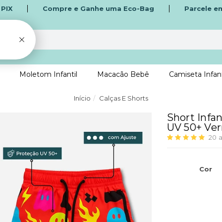
o
PIX
Compre e Ganhe uma Eco-Bag
Parcele e
Moletom Infantil
Macacão Bebê
Camiseta Infant
Início
Calças E Shorts
Short Infan
UV 50+ Ve
20
a
Cor