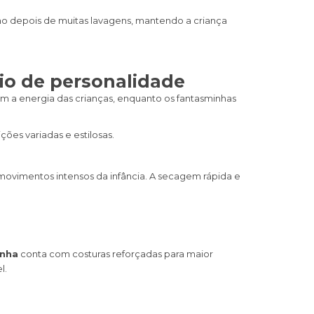
smo depois de muitas lavagens, mantendo a criança
io de personalidade
m a energia das crianças, enquanto os fantasminhas
ões variadas e estilosas.
os movimentos intensos da infância. A secagem rápida e
inha
conta com costuras reforçadas para maior
l.