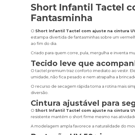
Short Infantil Tactel
Fantasminha
O
Short Infantil Tactel com ajuste na cintura
estampa divertida de fantasminhas sobre um vermelho
ao fim do dia.
Criado para quem corre, pula, mergulha e inventa mun
Tecido leve que acompan
O tactel premium traz conforto imediato ao vestir. 
umidade, não fica pesado e nem atrapalha a brincadei
O recurso de secagem rápida torna a rotina mais simp
diversão.
Cintura ajustável para se
O
Short Infantil Tactel com ajuste na cintura
resistente mantém o short firme mesmo nas atividad
A modelagem ampla favorece a naturalidade do movime