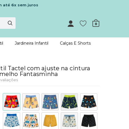
m até 6x sem juros
0
il
Jardineira Infantil
Calças E Shorts
til Tactel com ajuste na cintura
rmelho Fantasminha
valiações