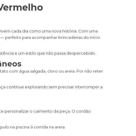
 Vermelho
 vivem cada dia como uma nova história. Com uma
— perfeito para acompanhar brincadeiras do início
istência e um estilo que não passa despercebido.
âneos
ato com água salgada, cloro ou areia. Por não reter
iança continue explorando sem precisar interromper a
e personalizar o caimento da peça. O cordão
o na piscina à corrida na areia.