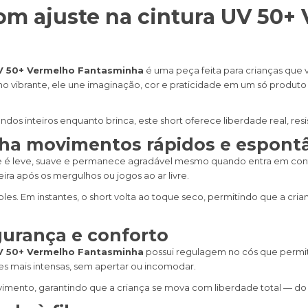
 com ajuste na cintura UV 50+
 UV 50+ Vermelho Fantasminha
é uma peça feita para crianças que
 vibrante, ele une imaginação, cor e praticidade em um só produto 
dos inteiros enquanto brinca, este short oferece liberdade real, res
ha movimentos rápidos e espont
Ele é leve, suave e permanece agradável mesmo quando entra em cont
ra após os mergulhos ou jogos ao ar livre.
les. Em instantes, o short volta ao toque seco, permitindo que a cr
gurança e conforto
 UV 50+ Vermelho Fantasminha
possui regulagem no cós que permit
es mais intensas, sem apertar ou incomodar.
nto, garantindo que a criança se mova com liberdade total — do pul