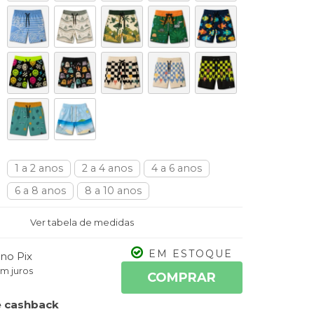
1 a 2 anos
2 a 4 anos
4 a 6 anos
6 a 8 anos
8 a 10 anos
Ver tabela de medidas
EM ESTOQUE
no Pix
m juros
COMPRAR
 cashback