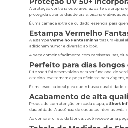
Proteção UV 50+ incorpora
A proteção contra raios solares faz parte da própria
protegida durante dias de praia, piscina e atividades a
É uma camada extra de cuidado, essencial para quem 
Estampa Vermelho Fantas
A estampa
Vermelho Fantasminha
traz um visual 
adicionam humor e diversão ao look.
A peça combina facilmente com camisetas lisas, blu
Perfeito para dias longos
Este short foi desenvolvido para ser funcional de verd
o tecido leve tornam a peça eficiente para viagens, p
É uma escolha ideal para quem busca durabilidade, c
Acabamento de alta qual
Produzido com atenção em cada etapa, o
Short In
durabilidade. A ausência de etiquetas internas evita
Ao comprar direto da fábrica, você recebe uma peça