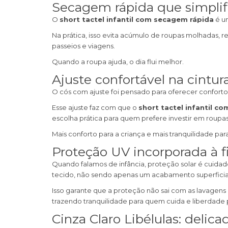
Secagem rápida que simplifi
O
short tactel infantil com secagem rápida
é um
Na prática, isso evita acúmulo de roupas molhadas, r
passeios e viagens.
Quando a roupa ajuda, o dia flui melhor.
Ajuste confortável na cintu
O cós com ajuste foi pensado para oferecer conforto 
Esse ajuste faz com que o
short tactel infantil co
escolha prática para quem prefere investir em roup
Mais conforto para a criança e mais tranquilidade pa
Proteção UV incorporada à f
Quando falamos de infância, proteção solar é cuidad
tecido, não sendo apenas um acabamento superficia
Isso garante que a proteção não sai com as lavagens e
trazendo tranquilidade para quem cuida e liberdade 
Cinza Claro Libélulas: delica