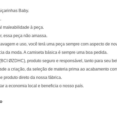
içarinhas Baby.
.
al maleabilidade à peça.
tir, essa peça não amassa.
 lavagem e uso, você terá uma peça sempre com aspecto de no
cia da moda. A camiseta básica é sempre uma boa pedida.
(BCI ØZDHC), produto seguro e responsável, tanto para seu be
de a criação, da seleção de materia prima ao acabamento com
e produto direto da nossa fábrica.
r a economia local e beneficia o nosso país.
o