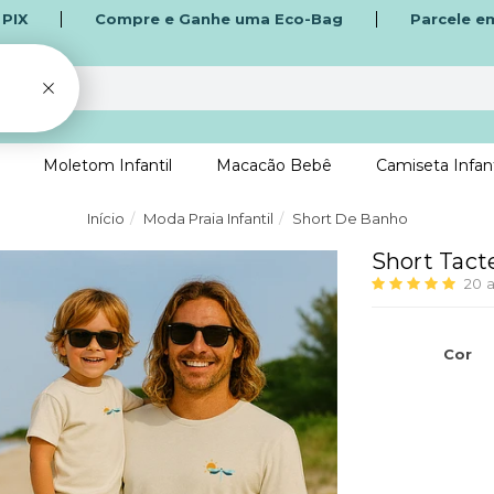
o
PIX
Compre e Ganhe uma Eco-Bag
Parcele e
Moletom Infantil
Macacão Bebê
Camiseta Infant
Início
Moda Praia Infantil
Short De Banho
Short Tacte
20
a
Cor