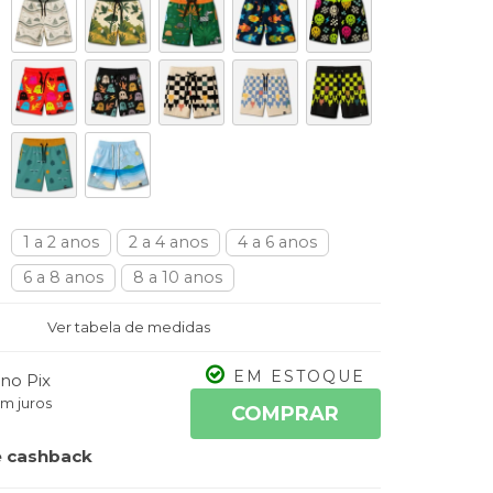
1 a 2 anos
2 a 4 anos
4 a 6 anos
6 a 8 anos
8 a 10 anos
Ver tabela de medidas
EM ESTOQUE
no Pix
m juros
COMPRAR
 cashback