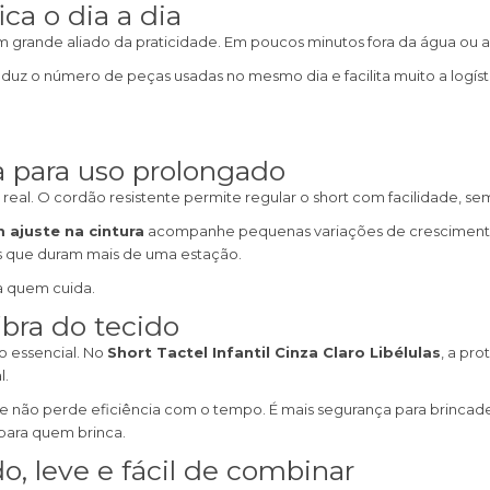
ca o dia a dia
 grande aliado da praticidade. Em poucos minutos fora da água ou a
eduz o número de peças usadas no mesmo dia e facilita muito a logíst
ra para uso prolongado
real. O cordão resistente permite regular o short com facilidade, se
m ajuste na cintura
acompanhe pequenas variações de crescimento
as que duram mais de uma estação.
ra quem cuida.
ibra do tecido
o essencial. No
Short Tactel Infantil Cinza Claro Libélulas
, a pr
l.
 não perde eficiência com o tempo. É mais segurança para brincadeiras 
para quem brinca.
do, leve e fácil de combinar