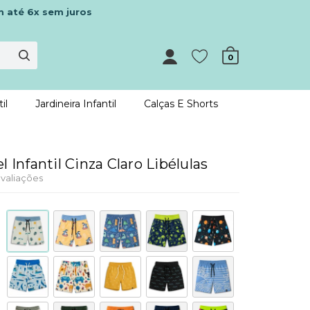
m até 6x sem juros
0
il
Jardineira Infantil
Calças E Shorts
l Infantil Cinza Claro Libélulas
valiações