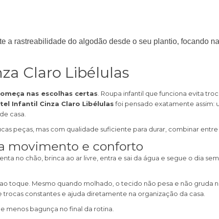
e a rastreabilidade do algodão desde o seu plantio, focando na
nza Claro Libélulas
omeça nas escolhas certas
. Roupa infantil que funciona evita tr
el Infantil Cinza Claro Libélulas
foi pensado exatamente assim: um
de casa.
ucas peças, mas com qualidade suficiente para durar, combinar entre si
para movimento e conforto
nta no chão, brinca ao ar livre, entra e sai da água e segue o dia se
io ao toque. Mesmo quando molhado, o tecido não pesa e não gruda n
 trocas constantes e ajuda diretamente na organização da casa.
e menos bagunça no final da rotina.