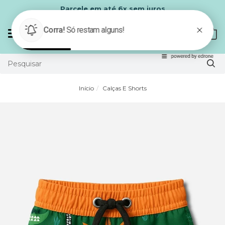
Parcele em até 6x sem juros
Mudar
0
navegação
Início
Calças E Shorts