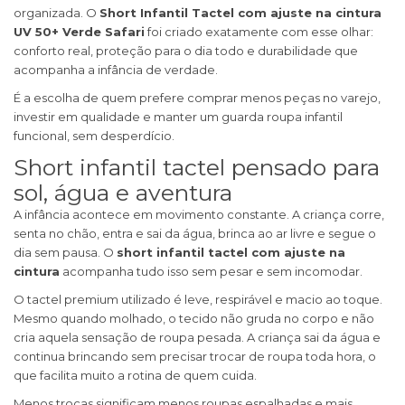
organizada. O
Short Infantil Tactel com ajuste na cintura
UV 50+ Verde Safari
foi criado exatamente com esse olhar:
conforto real, proteção para o dia todo e durabilidade que
acompanha a infância de verdade.
É a escolha de quem prefere comprar menos peças no varejo,
investir em qualidade e manter um guarda roupa infantil
funcional, sem desperdício.
Short infantil tactel pensado para
sol, água e aventura
A infância acontece em movimento constante. A criança corre,
senta no chão, entra e sai da água, brinca ao ar livre e segue o
dia sem pausa. O
short infantil tactel com ajuste na
cintura
acompanha tudo isso sem pesar e sem incomodar.
O tactel premium utilizado é leve, respirável e macio ao toque.
Mesmo quando molhado, o tecido não gruda no corpo e não
cria aquela sensação de roupa pesada. A criança sai da água e
continua brincando sem precisar trocar de roupa toda hora, o
que facilita muito a rotina de quem cuida.
Menos trocas significam menos roupas espalhadas e mais