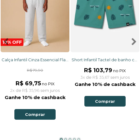
10% OFF
Calça Infantil Cinza Essencial Flanelada
Short Infantil Tactel de banho com ajuste na cintura e proteção UV 50+ Verde Libélulas
R$ 103,79
R$ 79,90
no PIX
3x
de
R$ 35,67
sem juros
R$ 69,75
no PIX
Ganhe 10% de cashback
2x
de
R$ 35,96
sem juros
Ganhe 10% de cashback
Comprar
Comprar