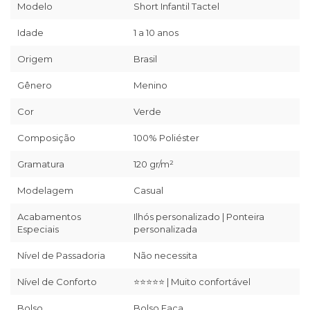
Modelo
Short Infantil Tactel
Idade
1 a 10 anos
Origem
Brasil
Gênero
Menino
Cor
Verde
Composição
100% Poliéster
Gramatura
120 gr/m²
Modelagem
Casual
Acabamentos
Ilhós personalizado | Ponteira
Especiais
personalizada
Nível de Passadoria
Não necessita
Nível de Conforto
⭐⭐⭐⭐⭐ | Muito confortável
Bolso
Bolso Faca