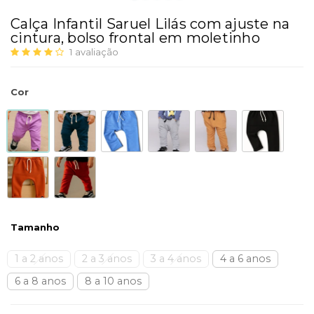
Calça Infantil Saruel Lilás com ajuste na
cintura, bolso frontal em moletinho
1
avaliação
Cor
Tamanho
1 a 2 anos
2 a 3 anos
3 a 4 anos
4 a 6 anos
6 a 8 anos
8 a 10 anos