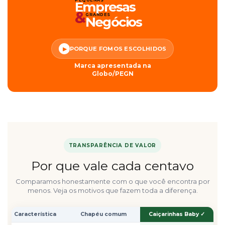
PEQUENAS
Empresas
&
GRANDES
Negócios
PORQUE FOMOS ESCOLHIDOS
▶
Marca apresentada na
Globo/PEGN
TRANSPARÊNCIA DE VALOR
Por que vale cada centavo
Comparamos honestamente com o que você encontra por
menos. Veja os motivos que fazem toda a diferença.
Característica
Chapéu comum
Caiçarinhas Baby ✓