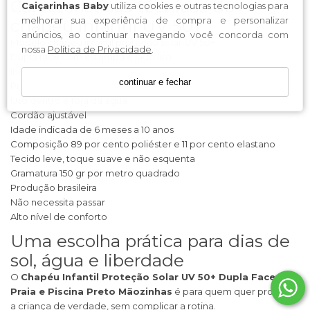
Características técnicas do
Caiçarinhas Baby
utiliza cookies e outras tecnologias para
melhorar sua experiência de compra e personalizar
chapéu infantil UV 50+
anúncios, ao continuar navegando você concorda com
Modelo chapéu infantil proteção solar UV 50+
nossa
Política de Privacidade
.
Dupla face com estampa e lado liso
Indicado para praia e piscina
continuar e fechar
Proteção UV 50+ certificada
Uso dentro e fora da água
Cordão ajustável
Idade indicada de 6 meses a 10 anos
Composição 89 por cento poliéster e 11 por cento elastano
Tecido leve, toque suave e não esquenta
Gramatura 150 gr por metro quadrado
Produção brasileira
Não necessita passar
Alto nível de conforto
Uma escolha prática para dias de
sol, água e liberdade
O
Chapéu Infantil Proteção Solar UV 50+ Dupla Face
Praia e Piscina Preto Mãozinhas
é para quem quer proteger
a criança de verdade, sem complicar a rotina.