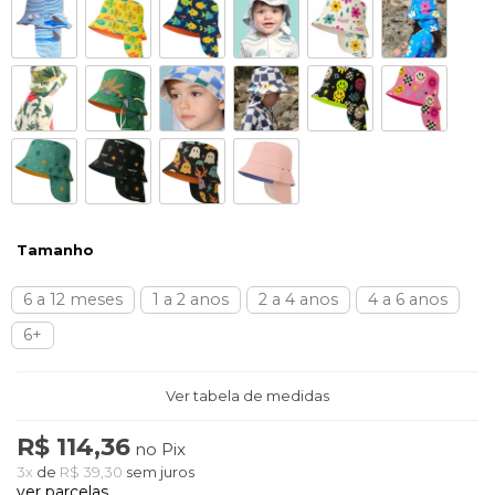
Tamanho
6 a 12 meses
1 a 2 anos
2 a 4 anos
4 a 6 anos
6+
Ver tabela de medidas
R$ 114,36
no Pix
3x
de
R$ 39,30
sem juros
ver parcelas