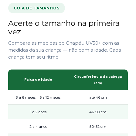
GUIA DE TAMANHOS
Acerte o tamanho na primeira
vez
Compare as medidas do Chapéu UV50+ com as
medidas da sua criança — não com a idade. Cada
criança tem seu ritmo!
Circunferência da cabeça
Faixa de Idade
(cm)
3 a 6 meses = 6 a 12 meses
até 46 cm
1 a 2 anos
46-50 cm
2 a 4 anos
50-52 cm