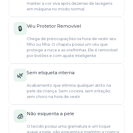
manter a cor viva após dezenas de lavagens
em máquina no modo normal.
Véu Protetor Removível
🔒
Chega de preocupações na hora de vestir seu
filho ou filha. O chapéu possui um véu que
protege a nuca e as orelhinhas. Ele é removível
por botões e com ajuste Inteligente.
Sem etiqueta interna
🌿
Acabamento que elimina qualquer atrito na
pele da criança. Sem coceira, sem irritação,
sem choro na hora de vestir.
Não esquenta a pele
🧊
O tecido possui uma gramatura e um toque
suave a pele, não esquenta e mantém a criança