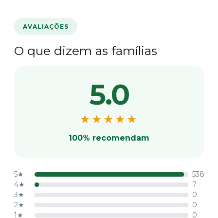
AVALIAÇÕES
O que dizem as famílias
5.0
★★★★★
100% recomendam
5★
538
4★
7
3★
0
2★
0
1★
0