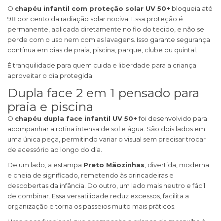
O
chapéu infantil com proteção solar UV 50+
bloqueia até
98 por cento da radiação solar nociva. Essa proteção é
permanente, aplicada diretamente no fio do tecido, e não se
perde com o uso nem com as lavagens. Isso garante segurança
contínua em dias de praia, piscina, parque, clube ou quintal.
É tranquilidade para quem cuida e liberdade para a criança
aproveitar o dia protegida.
Dupla face 2 em 1 pensado para
praia e piscina
O
chapéu dupla face infantil UV 50+
foi desenvolvido para
acompanhar a rotina intensa de sol e água. São dois lados em
uma única peça, permitindo variar o visual sem precisar trocar
de acessório ao longo do dia.
De um lado, a estampa
Preto Mãozinhas
, divertida, moderna
e cheia de significado, remetendo às brincadeiras e
descobertas da infância. Do outro, um lado mais neutro e fácil
de combinar. Essa versatilidade reduz excessos, facilita a
organização e torna os passeios muito mais práticos.