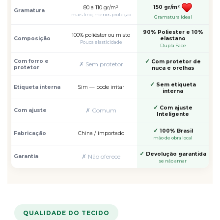
150 gr/m²
80 a 110 gr/m²
Gramatura
mais fino, menos proteção
Gramatura ideal
90% Poliester e 10%
100% poliéster ou misto
Composição
elastano
Pouca elasticidade
Dupla Face
✓
Com forro e
Com protetor de
✗ Sem protetor
protetor
nuca e orelhas
✓
Sem etiqueta
Etiqueta interna
Sim — pode irritar
interna
✓
Com ajuste
✗ Comum
Com ajuste
Inteligente
✓
100% Brasil
Fabricação
China / importado
mão de obra local
✓
Devolução garantida
✗ Não oferece
Garantia
se não amar
QUALIDADE DO TECIDO