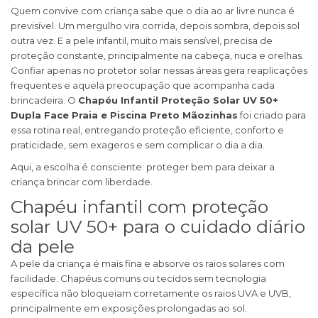
Quem convive com criança sabe que o dia ao ar livre nunca é
previsível. Um mergulho vira corrida, depois sombra, depois sol
outra vez. E a pele infantil, muito mais sensível, precisa de
proteção constante, principalmente na cabeça, nuca e orelhas.
Confiar apenas no protetor solar nessas áreas gera reaplicações
frequentes e aquela preocupação que acompanha cada
brincadeira. O
Chapéu Infantil Proteção Solar UV 50+
Dupla Face Praia e Piscina Preto Mãozinhas
foi criado para
essa rotina real, entregando proteção eficiente, conforto e
praticidade, sem exageros e sem complicar o dia a dia.
Aqui, a escolha é consciente: proteger bem para deixar a
criança brincar com liberdade.
Chapéu infantil com proteção
solar UV 50+ para o cuidado diário
da pele
A pele da criança é mais fina e absorve os raios solares com
facilidade. Chapéus comuns ou tecidos sem tecnologia
específica não bloqueiam corretamente os raios UVA e UVB,
principalmente em exposições prolongadas ao sol.