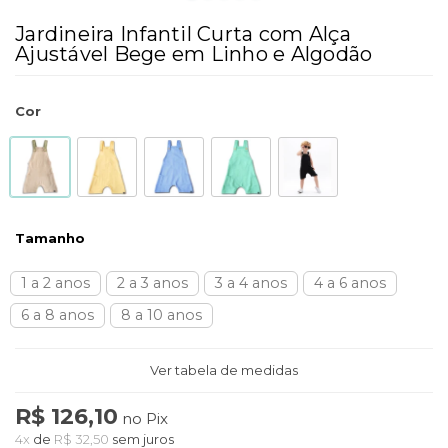
Jardineira Infantil Curta com Alça
Ajustável Bege em Linho e Algodão
Cor
Tamanho
1 a 2 anos
2 a 3 anos
3 a 4 anos
4 a 6 anos
6 a 8 anos
8 a 10 anos
Ver tabela de medidas
R$ 126,10
no Pix
4x
de
R$ 32,50
sem juros