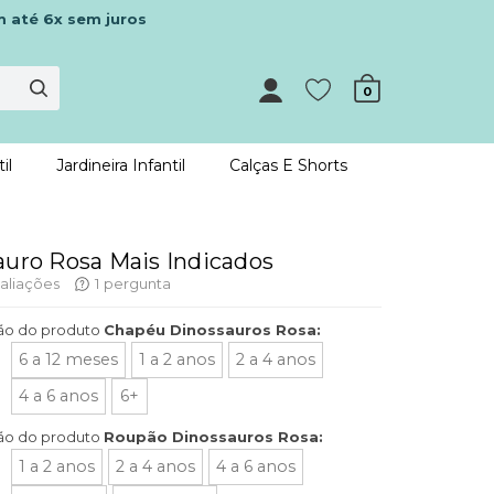
m até 6x sem juros
0
il
Jardineira Infantil
Calças E Shorts
auro Rosa Mais Indicados
aliações
1
pergunta
ão do produto
Chapéu Dinossauros Rosa:
6 a 12 meses
1 a 2 anos
2 a 4 anos
4 a 6 anos
6+
ão do produto
Roupão Dinossauros Rosa:
1 a 2 anos
2 a 4 anos
4 a 6 anos