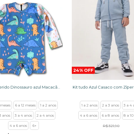
24% OFF
Kit Preferido Dinossauro azul Macacão e chapéu com proteção UV 50+
 meses
6 a 12 meses
1 a 2 anos
1 a 2 anos
2 a 3 anos
3 a 4 
3 anos
3 a 4 anos
2 a 4 anos
4 a 6 anos
6 a 8 anos
8 a 10
4 a 6 anos
6+
R$ 321,90