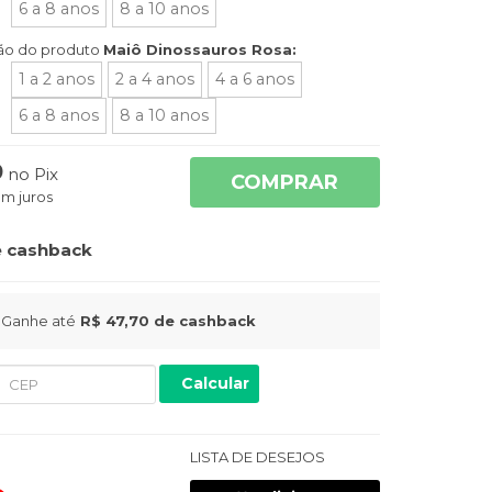
6 a 8 anos
8 a 10 anos
ão do produto
Maiô Dinossauros Rosa:
1 a 2 anos
2 a 4 anos
4 a 6 anos
6 a 8 anos
8 a 10 anos
9
no Pix
COMPRAR
m juros
 cashback
Ganhe até
R$ 47,70
de cashback
Calcular
LISTA DE DESEJOS