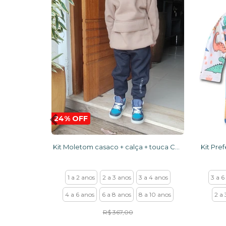
24% OFF
Kit Moletom casaco + calça + touca Camelo e preto
1 a 2 anos
2 a 3 anos
3 a 4 anos
3 a 6
4 a 6 anos
6 a 8 anos
8 a 10 anos
2 a 
R$ 367,00