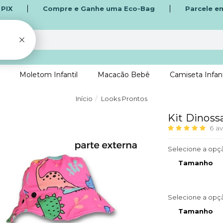
o
PIX
Compre e Ganhe uma Eco-Bag
Parcele e
Moletom Infantil
Macacão Bebê
Camiseta Infant
Início
Looks Prontos
Kit Dinoss
6
av
Selecione a opç
Tamanho
Selecione a opç
Tamanho