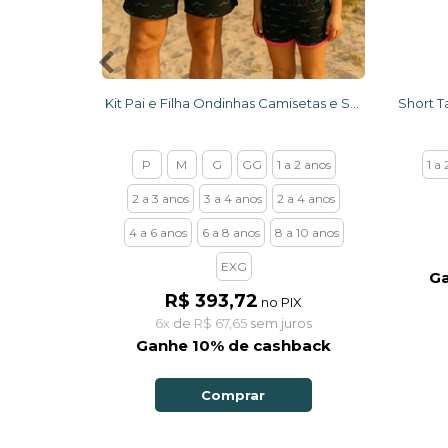
Kit Pai e Filha Ondinhas Camisetas e Shorts
P
M
G
GG
1 a 2 anos
1 a
2 a 3 anos
3 a 4 anos
2 a 4 anos
4 a 6 anos
6 a 8 anos
8 a 10 anos
EXG
Ga
R$ 393,72
no PIX
6x
de
R$ 67,65
sem juros
Ganhe 10% de cashback
Comprar