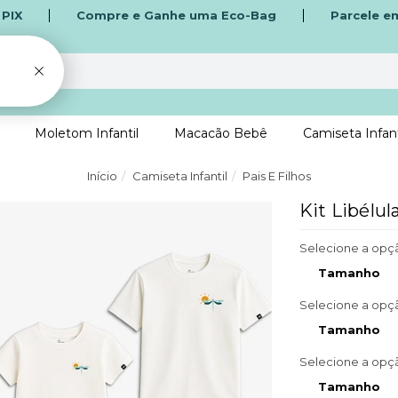
o
PIX
Compre e Ganhe uma Eco-Bag
Parcele e
Moletom Infantil
Macacão Bebê
Camiseta Infant
Início
Camiseta Infantil
Pais E Filhos
Kit Libélul
Selecione a opç
Tamanho
Selecione a opç
Tamanho
Selecione a opç
Tamanho