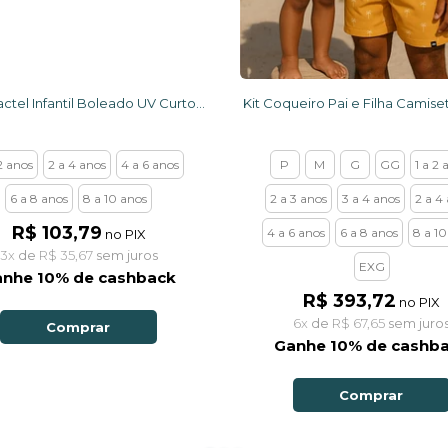
Short Tactel Infantil Boleado UV Curto Preto Ondinhas
 2 anos
2 a 4 anos
4 a 6 anos
P
M
G
GG
1 a 2 
6 a 8 anos
8 a 10 anos
2 a 3 anos
3 a 4 anos
2 a 4
R$ 103,79
4 a 6 anos
6 a 8 anos
8 a 10
no PIX
3x
de
R$ 35,67
sem juros
EXG
nhe 10% de cashback
R$ 393,72
no PIX
6x
de
R$ 67,65
sem juro
Comprar
Ganhe 10% de cashb
Comprar