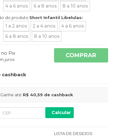
4 a 6 anos
6 a 8 anos
8 a 10 anos
ão do produto
Short Infantil Libelulas:
1 a 2 anos
2 a 4 anos
4 a 6 anos
6 a 8 anos
8 a 10 anos
no Pix
COMPRAR
m juros
 cashback
Ganhe até
R$ 40,59
de cashback
Calcular
LISTA DE DESEJOS