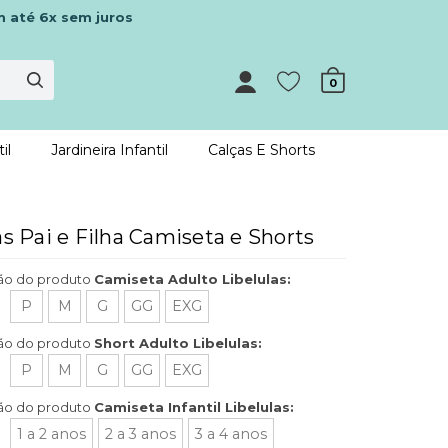
m até 6x sem juros
0
il
Jardineira Infantil
Calças E Shorts
as Pai e Filha Camiseta e Shorts
ão do produto
Camiseta Adulto Libelulas:
P
M
G
GG
EXG
ão do produto
Short Adulto Libelulas:
P
M
G
GG
EXG
ão do produto
Camiseta Infantil Libelulas:
1 a 2 anos
2 a 3 anos
3 a 4 anos