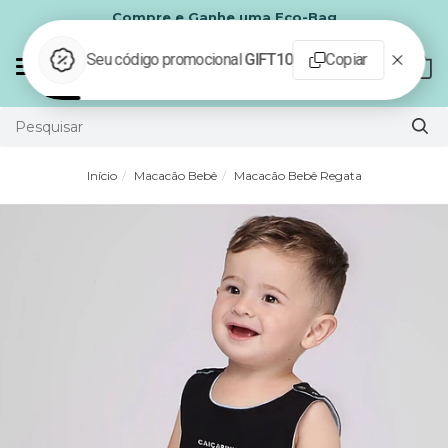
Compre e Ganhe uma Eco-Bag
Mudar
0
navegação
Início
Macacão Bebê
Macacão Bebê Regata