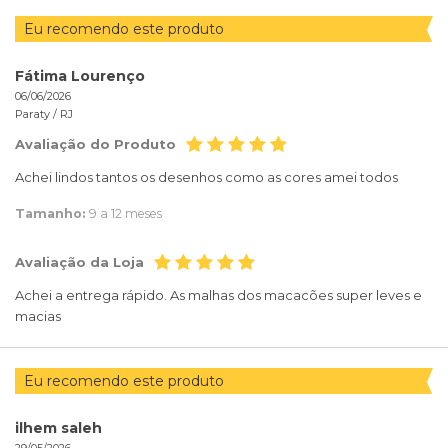
Eu recomendo este produto
Fátima Lourenço
06/06/2026
Paraty /
RJ
Avaliação do Produto
Achei lindos tantos os desenhos como as cores amei todos
Tamanho:
9 a 12 meses
Avaliação da Loja
Achei a entrega rápido. As malhas dos macacões super leves e
macias
Eu recomendo este produto
ilhem saleh