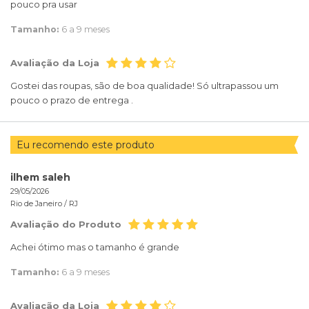
pouco pra usar
Tamanho:
6 a 9 meses
Avaliação da Loja
Gostei das roupas, são de boa qualidade! Só ultrapassou um
pouco o prazo de entrega .
Eu recomendo este produto
ilhem saleh
29/05/2026
Rio de Janeiro /
RJ
Avaliação do Produto
Achei ótimo mas o tamanho é grande
Tamanho:
6 a 9 meses
Avaliação da Loja