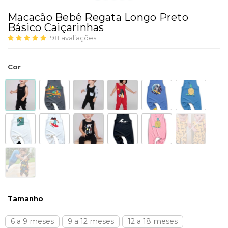
Macacão Bebê Regata Longo Preto
Básico Caiçarinhas
98
avaliações
Cor
Tamanho
6 a 9 meses
9 a 12 meses
12 a 18 meses