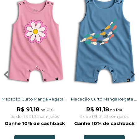
Macacão Curto Manga Regata Infantil Rosa Margarida Confortável
Macacão Curto Manga Regata Azul Cardume
R$ 91,18
R$ 91,18
no PIX
no PIX
3x
de
R$ 31,33
sem juros
3x
de
R$ 31,33
sem juros
Ganhe 10% de cashback
Ganhe 10% de cashback