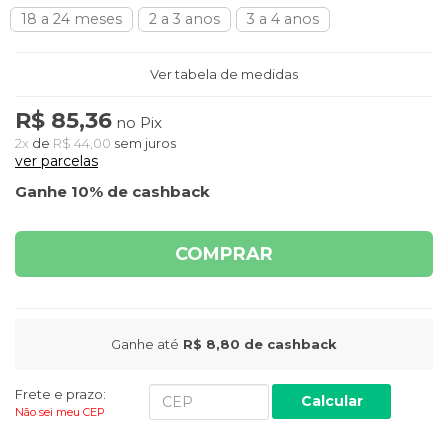
18 a 24 meses
2 a 3 anos
3 a 4 anos
Ver tabela de medidas
R$ 85,36
no Pix
2x
de
R$ 44,00
sem juros
ver parcelas
Ganhe 10% de cashback
COMPRAR
Ganhe até
R$ 8,80
de cashback
Frete e prazo:
Calcular
Não sei meu CEP