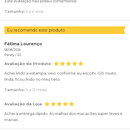
Esta avaliação não possui comentários.
Tamanho:
3 a 4 anos
Eu recomendo este produto
Fátima Lourenço
06/06/2026
Paraty /
RJ
Avaliação do Produto
Achei lindo a estampa, veio conforme eu escolhi. Côr muito
linda, ficou lindo no meu neto.
Tamanho:
9 a 12 meses
Avaliação da Loja
Achei a entrega rápido. As malhas dos macacões super leves e
macias