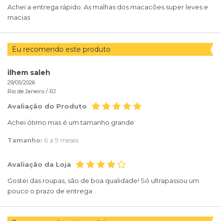
Achei a entrega rápido. As malhas dos macacões super leves e
macias
Eu recomendo este produto
ilhem saleh
29/05/2026
Rio de Janeiro /
RJ
Avaliação do Produto
Achei ótimo mas é um tamanho grande
Tamanho:
6 a 9 meses
Avaliação da Loja
Gostei das roupas, são de boa qualidade! Só ultrapassou um
pouco o prazo de entrega .