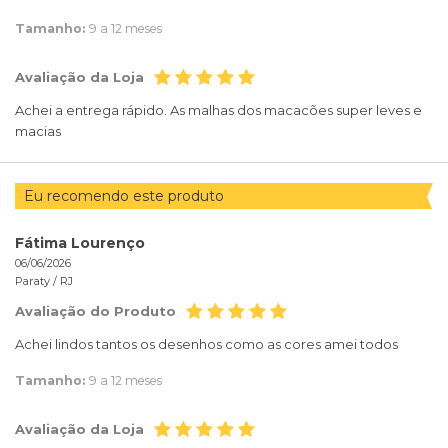
Tamanho:
9 a 12 meses
Avaliação da Loja
Achei a entrega rápido. As malhas dos macacões super leves e
macias
Eu recomendo este produto
Fátima Lourenço
06/06/2026
Paraty /
RJ
Avaliação do Produto
Achei lindos tantos os desenhos como as cores amei todos
Tamanho:
9 a 12 meses
Avaliação da Loja