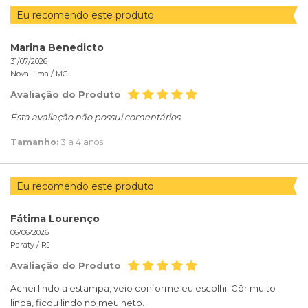
Eu recomendo este produto
Marina Benedicto
31/07/2026
Nova Lima /
MG
Avaliação do Produto
Esta avaliação não possui comentários.
Tamanho:
3 a 4 anos
Eu recomendo este produto
Fátima Lourenço
06/06/2026
Paraty /
RJ
Avaliação do Produto
Achei lindo a estampa, veio conforme eu escolhi. Côr muito
linda, ficou lindo no meu neto.