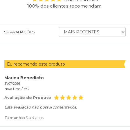
100% dos clientes recomendam
ORDENAR
98
AVALIAÇÕES
AVALIAÇÕES
POR
Eu recomendo este produto
Marina Benedicto
31/07/2026
Nova Lima /
MG
Avaliação do Produto
Esta avaliação não possui comentários.
Tamanho:
3 a 4 anos