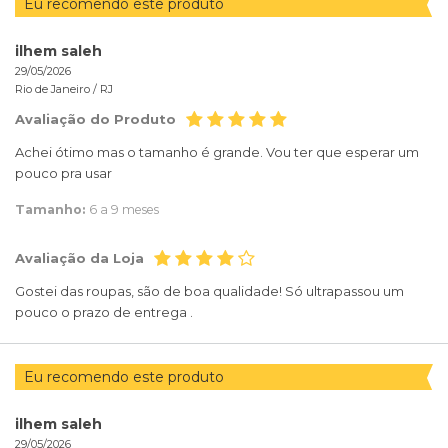
Eu recomendo este produto
ilhem saleh
29/05/2026
Rio de Janeiro /
RJ
Avaliação do Produto
Achei ótimo mas o tamanho é grande. Vou ter que esperar um
pouco pra usar
Tamanho:
6 a 9 meses
Avaliação da Loja
Gostei das roupas, são de boa qualidade! Só ultrapassou um
pouco o prazo de entrega .
Eu recomendo este produto
ilhem saleh
29/05/2026