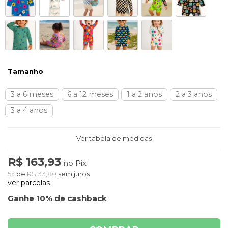
Tamanho
3 a 6 meses
6 a 12 meses
1 a 2 anos
2 a 3 anos
3 a 4 anos
Ver tabela de medidas
R$ 163,93
no Pix
5x
de
R$ 33,80
sem juros
ver parcelas
Ganhe 10% de cashback