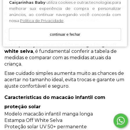
Caiçarinhas Baby
utiliza cookies e outras tecnologias para
A peça se ajusta bem ao corpo do bebê, sem apertar
melhorar sua experiência de compra e personalizar
e sem limitar os movimentos naturais,
anúncios, ao continuar navegando você concorda com
acompanhando cada fase com liberdade.
nossa
Política de Privacidade
.
Confira as medidas antes de finalizar a compra
continuar e fechar
Antes de concluir a compra do
macacão praia
bebê proteção solar UV 50+ manga longa off
white selva
, é fundamental conferir a tabela de
medidas e comparar com as medidas atuais da
criança.
Esse cuidado simples aumenta muito as chances de
acertar no tamanho ideal, evita trocas e garante um
ajuste confortável e seguro.
Características do macacão infantil com
proteção solar
Modelo macacão infantil manga longa
Estampa Off White Selva
Proteção solar UV 50+ permanente