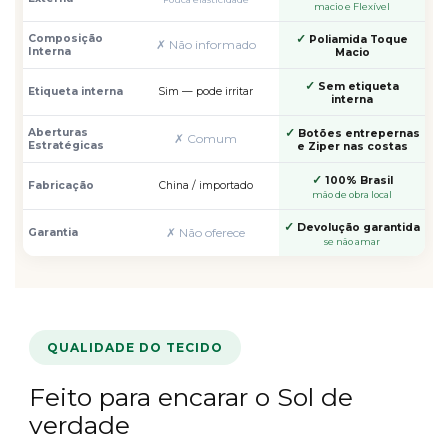
macio e Flexível
✓
Composição
Poliamida Toque
✗ Não informado
Interna
Macio
✓
Sem etiqueta
Etiqueta interna
Sim — pode irritar
interna
✓
Aberturas
Botões entrepernas
✗ Comum
Estratégicas
e Ziper nas costas
✓
100% Brasil
Fabricação
China / importado
mão de obra local
✓
Devolução garantida
✗ Não oferece
Garantia
se não amar
QUALIDADE DO TECIDO
Feito para encarar o Sol de
verdade