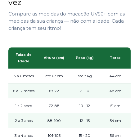
vez
Compare as medidas do macacão UV50+ com as
medidas da sua criança — não com a idade. Cada
criança tem seu ritmo!
Faixa de
Altura (cm)
Peso (kg)
Torax
Idade
3 a 6 meses
até 67 cm
até 7 kg
44 cm
6 a 12 meses
67-72
7 - 10
48 cm
1 a 2 anos
72-88
10 - 12
51 cm
2 a 3 anos
88-100
12 - 15
54 cm
3 a 4 anos
101-105
15 - 20
56 cm