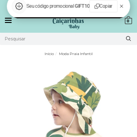
Parcele em até 6x sem juros
Mudar
0
navegação
Início
Moda Praia Infantil