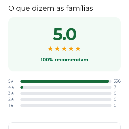
O que dizem as famílias
5.0
★★★★★
100% recomendam
5★
538
4★
7
3★
0
2★
0
1★
0