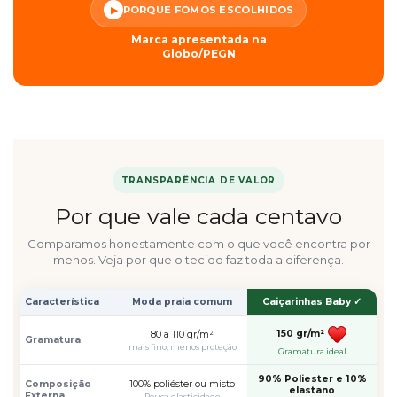
PORQUE FOMOS ESCOLHIDOS
▶
Marca apresentada na
Globo/PEGN
TRANSPARÊNCIA DE VALOR
Por que vale cada centavo
Comparamos honestamente com o que você encontra por
menos. Veja por que o tecido faz toda a diferença.
Característica
Moda praia comum
Caiçarinhas Baby ✓
150 gr/m²
80 a 110 gr/m²
Gramatura
mais fino, menos proteção
Gramatura ideal
90% Poliester e 10%
Composição
100% poliéster ou misto
elastano
Externa
Pouca elasticidade