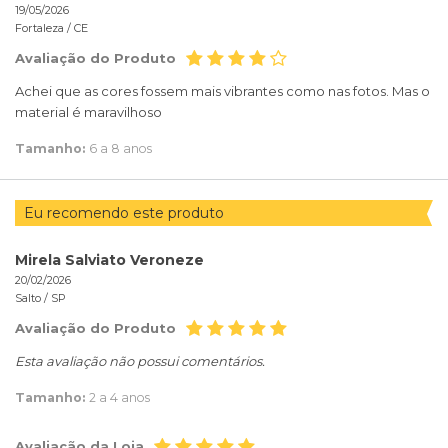
19/05/2026
Fortaleza /
CE
Avaliação do Produto
Achei que as cores fossem mais vibrantes como nas fotos. Mas o
material é maravilhoso
Tamanho:
6 a 8 anos
Eu recomendo este produto
Mirela Salviato Veroneze
20/02/2026
Salto /
SP
Avaliação do Produto
Esta avaliação não possui comentários.
Tamanho:
2 a 4 anos
Avaliação da Loja