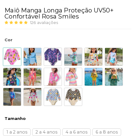
Maiô Manga Longa Proteção UV50+
Confortável Rosa Smiles
126
avaliações
Cor
Tamanho
1 a 2 anos
2 a 4 anos
4 a 6 anos
6 a 8 anos