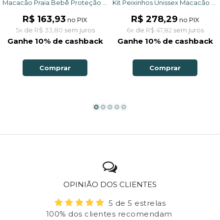
Kit Peixinhos Unissex Macacão e Chapéu com proteção solar UV50+
Macacão Praia Bebê Proteção Solar UV 50+ Manga Longa Azul Vida Praiana
R$ 278,29
R$ 163,93
no PIX
no PIX
6x
de
R$ 47,82
sem juros
5x
de
R$ 33,80
sem juros
Ganhe 10% de cashback
Ganhe 10% de cashback
Comprar
Comprar
OPINIÃO DOS CLIENTES
5 de 5 estrelas
100% dos clientes recomendam