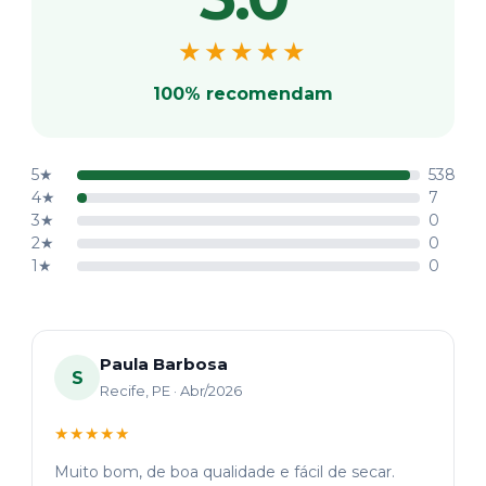
★★★★★
100% recomendam
5★
538
4★
7
3★
0
2★
0
1★
0
Paula Barbosa
S
Recife, PE · Abr/2026
★★★★★
Muito bom, de boa qualidade e fácil de secar.