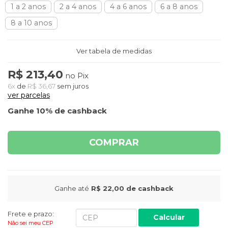
1 a 2 anos
2 a 4 anos
4 a 6 anos
6 a 8 anos
8 a 10 anos
Ver tabela de medidas
R$ 213,40
no Pix
6x
de
R$ 36,67
sem juros
ver parcelas
Ganhe 10% de cashback
COMPRAR
Ganhe até
R$ 22,00
de cashback
Frete e prazo:
Calcular
Não sei meu CEP