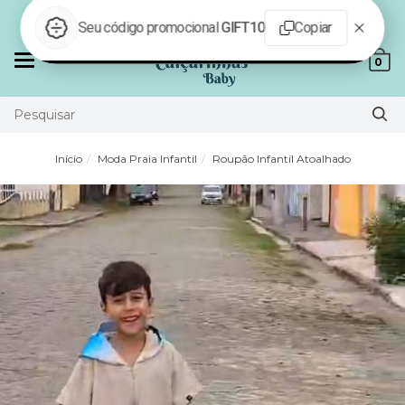
Parcele em até 6x sem juros
Mudar
0
navegação
Início
Moda Praia Infantil
Roupão Infantil Atoalhado