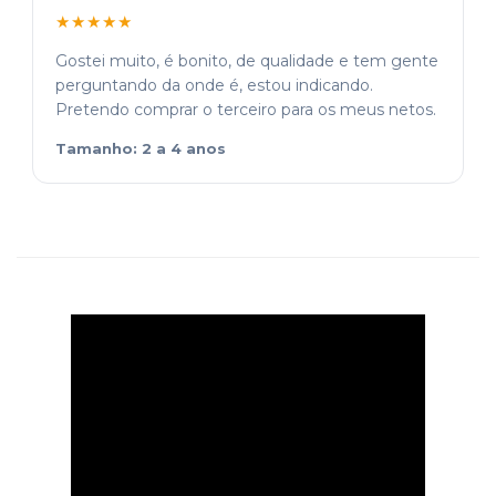
★★★★★
Gostei muito, é bonito, de qualidade e tem gente
perguntando da onde é, estou indicando.
Pretendo comprar o terceiro para os meus netos.
Tamanho: 2 a 4 anos