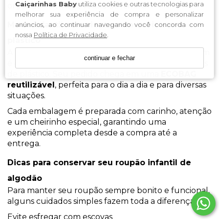
Caiçarinhas Baby
utiliza cookies e outras tecnologias para
organizar melhor a rotina da família.
melhorar sua experiência de compra e personalizar
Moda infantil consciente com envio sem
anúncios, ao continuar navegando você concorda com
nossa
Política de Privacidade
.
plástico
A Caiçarinhas Baby acredita que qualidade também
continuar e fechar
é cuidado com o futuro. Por isso, os envios são livres
de plástico. Seu pedido chega em uma
ECOBAG
reutilizável
, perfeita para o dia a dia e para diversas
situações.
Cada embalagem é preparada com carinho, atenção
e um cheirinho especial, garantindo uma
experiência completa desde a compra até a
entrega.
Dicas para conservar seu roupão infantil de
algodão
Para manter seu roupão sempre bonito e funcional,
alguns cuidados simples fazem toda a diferença:
Evite esfregar com escovas