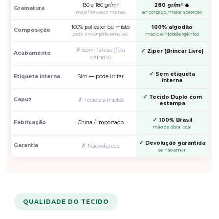
130 a 180 gr/m²
280 gr/m² 🔥
Gramatura
mais fino, seca menos
encorpado, maior absorção
100% poliéster ou misto
100% algodão
Composição
pode irritar pele sensível
macio e hipoalergênico
✗ com faixas (fica
✓
Ziper (Brincar Livre)
Acabamento
caindo)
✓
Sem etiqueta
Etiqueta interna
Sim — pode irritar
interna
✓
Tecido Duplo com
✗ Tecido simples
Capuz
estampa
✓
100% Brasil
Fabricação
China / importado
mão de obra local
✓
Devolução garantida
✗ Não oferece
Garantia
se não amar
QUALIDADE DO TECIDO