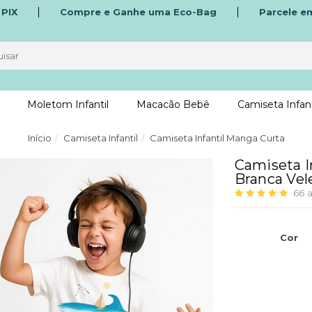
o
PIX
Compre e Ganhe uma Eco-Bag
Parcele e
Moletom Infantil
Macacão Bebê
Camiseta Infant
Início
Camiseta Infantil
Camiseta Infantil Manga Curta
Camiseta I
Branca Vel
66
a
Cor