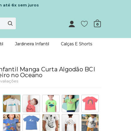
m até 6x sem juros
0
il
Jardineira Infantil
Calças E Shorts
nfantil Manga Curta Algodão BCI
eiro no Oceano
valiações