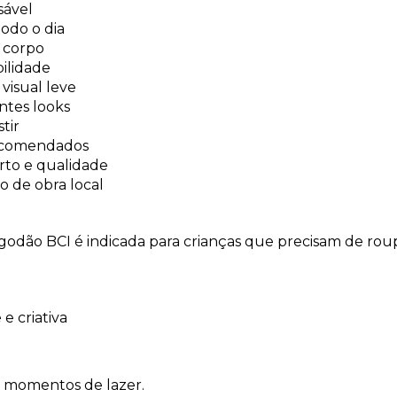
sável
todo o dia
 corpo
bilidade
visual leve
entes looks
tir
recomendados
rto e qualidade
o de obra local
godão BCI é indicada para crianças que precisam de roupas
e criativa
 e momentos de lazer.