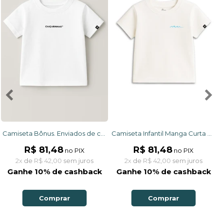
Camiseta Bônus. Enviados de cor aleatória, nos mesmos tamanhos dos itens comprados
Camiseta Infantil Manga Curta Cotton Off White Ondinhas
R$ 81,48
R$ 81,48
no PIX
no PIX
2x
de
R$ 42,00
sem juros
2x
de
R$ 42,00
sem juros
Ganhe 10% de cashback
Ganhe 10% de cashback
Comprar
Comprar