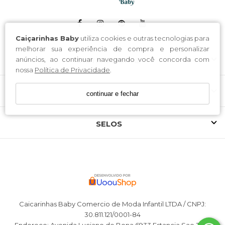
Caiçarinhas Baby
utiliza cookies e outras tecnologias para
melhorar sua experiência de compra e personalizar
anúncios, ao continuar navegando você concorda com
INSTITUCIONAL
nossa
Política de Privacidade
.
ATENDIMENTO
continuar e fechar
SELOS
Caicarinhas Baby Comercio de Moda Infantil LTDA / CNPJ:
30.811.121/0001-84
Endereço: Avenida Luciano de Bona 6933 Estancia Sao Jose