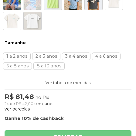
Tamanho
1 a 2 anos
2 a 3 anos
3 a 4 anos
4 a 6 anos
6 a 8 anos
8 a 10 anos
Ver tabela de medidas
R$ 81,48
no Pix
2x
de
R$ 42,00
sem juros
ver parcelas
Ganhe 10% de cashback