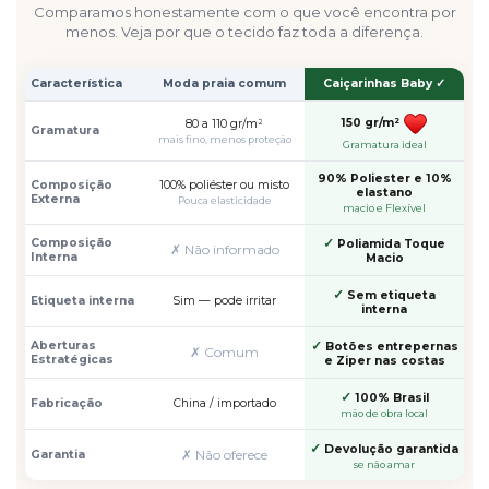
Comparamos honestamente com o que você encontra por
menos. Veja por que o tecido faz toda a diferença.
Característica
Moda praia comum
Caiçarinhas Baby ✓
150 gr/m²
80 a 110 gr/m²
Gramatura
mais fino, menos proteção
Gramatura ideal
90% Poliester e 10%
Composição
100% poliéster ou misto
elastano
Externa
Pouca elasticidade
macio e Flexível
✓
Composição
Poliamida Toque
✗ Não informado
Interna
Macio
✓
Sem etiqueta
Etiqueta interna
Sim — pode irritar
interna
✓
Aberturas
Botões entrepernas
✗ Comum
Estratégicas
e Ziper nas costas
✓
100% Brasil
Fabricação
China / importado
mão de obra local
✓
Devolução garantida
✗ Não oferece
Garantia
se não amar