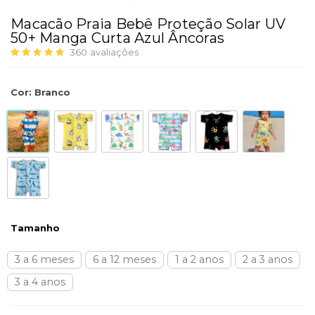
Macacão Praia Bebê Proteção Solar UV
50+ Manga Curta Azul Âncoras
360
avaliações
Cor
:
Branco
Tamanho
3 a 6 meses
6 a 12 meses
1 a 2 anos
2 a 3 anos
3 a 4 anos