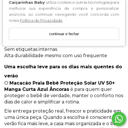
Características do macacão bebê com proteção
Caiçarinhas Baby
utiliza cookies e outras tecnologias para
melhorar sua experiência de compra e personalizar
solar
anúncios, ao continuar navegando você concorda com
Modelo macacão infantil manga curta
nossa
Política de Privacidade
.
Estampa Azul Âncoras
Proteção solar UV 50+ permanente
continuar e fechar
Tecido leve, respirável e de secagem rápida
Toque macio e confortável
Sem etiquetas internas
Alta durabilidade mesmo com uso frequente
Uma escolha leve para os dias mais quentes do
verão
O
Macacão Praia Bebê Proteção Solar UV 50+
Manga Curta Azul Âncoras
é para quem quer
proteger o bebê de verdade, manter o conforto nos
dias de calor e simplificar a rotina.
Ele entrega proteção real, frescor e praticidade em
uma única peça. Quando a escolha é consciente, o
verão fica mais leve, a casa mais organizada e o bebê