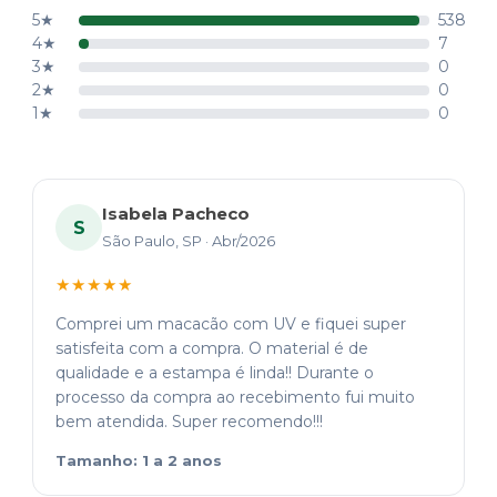
5★
538
4★
7
3★
0
2★
0
1★
0
Isabela Pacheco
S
São Paulo, SP · Abr/2026
★★★★★
Comprei um macacão com UV e fiquei super
satisfeita com a compra. O material é de
qualidade e a estampa é linda!! Durante o
processo da compra ao recebimento fui muito
bem atendida. Super recomendo!!!
Tamanho: 1 a 2 anos