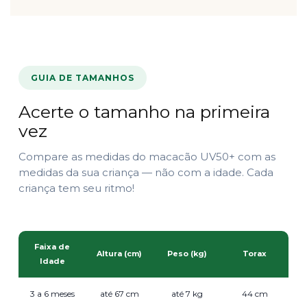
GUIA DE TAMANHOS
Acerte o tamanho na primeira
vez
Compare as medidas do macacão UV50+ com as
medidas da sua criança — não com a idade. Cada
criança tem seu ritmo!
Faixa de
Altura (cm)
Peso (kg)
Torax
Idade
3 a 6 meses
até 67 cm
até 7 kg
44 cm