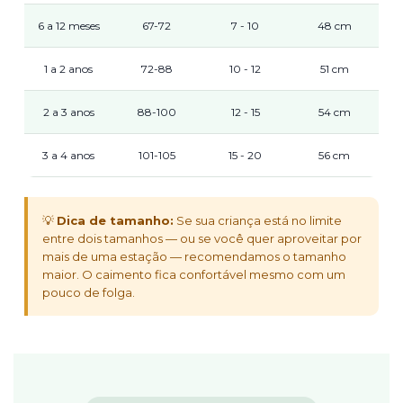
6 a 12 meses
67-72
7 - 10
48 cm
1 a 2 anos
72-88
10 - 12
51 cm
2 a 3 anos
88-100
12 - 15
54 cm
3 a 4 anos
101-105
15 - 20
56 cm
💡
Dica de tamanho:
Se sua criança está no limite
entre dois tamanhos — ou se você quer aproveitar por
mais de uma estação — recomendamos o tamanho
maior. O caimento fica confortável mesmo com um
pouco de folga.